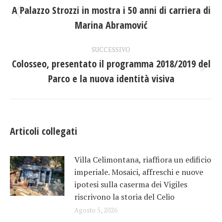
tra
A Palazzo Strozzi in mostra i 50 anni di carriera di
Post
Marina Abramović
i
precedente:
post
SUCCESSIVO
Colosseo, presentato il programma 2018/2019 del
Prossimo
Parco e la nuova identità visiva
post:
Articoli collegati
Villa Celimontana, riaffiora un edificio
imperiale. Mosaici, affreschi e nuove
ipotesi sulla caserma dei Vigiles
riscrivono la storia del Celio
Agosto 5, 2026