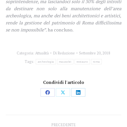
soprintendenze, ma lasciandoci solo il 30% degli introiti
da destinare non solo alla manutenzione dell’area
archeologica, ma anche dei beni architettonici e artistici,
rende la gestione del patrimonio di Roma difficilissima
se non impossibile”.
ha concluso.
Categoria:
Attualità
Di
Redazione
Settembre 20, 2018
Tags:
archeologia
mausolei
restauro
roma
Condividi l'articolo
Condividi
Condividi
Condividi
su
su
su
Facebook
X
LinkedIn
Naviga
PRECEDENTE