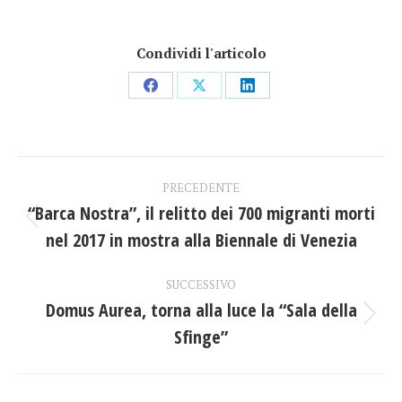
Condividi l'articolo
Condividi
Condividi
Condividi
su
su
su
Facebook
X
LinkedIn
Naviga
PRECEDENTE
tra
“Barca Nostra”, il relitto dei 700 migranti morti
Post
nel 2017 in mostra alla Biennale di Venezia
i
precedente:
post
SUCCESSIVO
Domus Aurea, torna alla luce la “Sala della
Prossimo
Sfinge”
post: