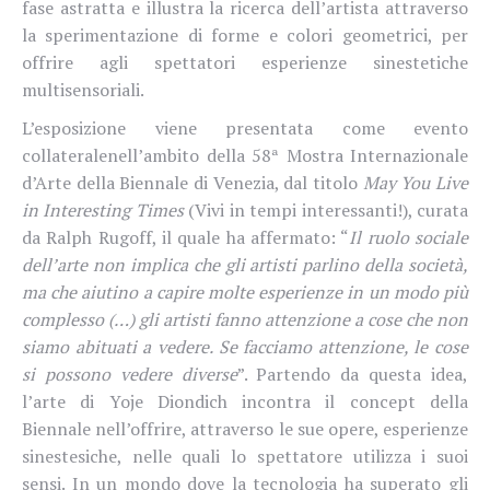
fase astratta e illustra la ricerca dell’artista attraverso
la sperimentazione di forme e colori geometrici, per
offrire agli spettatori esperienze sinestetiche
multisensoriali.
L’esposizione viene presentata come evento
collaterale
nell’ambito della 58ª Mostra Internazionale
d’Arte della Biennale di Venezia,
dal titolo
May You Live
in Interesting Times
(Vivi in tempi interessanti!), curata
da
Ralph Rugoff,
il quale
ha affermato: “
Il ruolo sociale
dell’arte non implica che
gli artisti parlino della società,
ma che aiutino a capire molte esperienze in un modo più
complesso (…) gli artisti fanno attenzione a cose che non
siamo abituati a vedere. Se facciamo attenzione, le cose
si possono vedere diverse
”. Partendo da questa idea,
l’arte di Yoje Diondich incontra il concept della
Biennale nell’offrire, attraverso le sue opere, esperienze
sinestesiche, nelle quali lo spettatore utilizza i suoi
sensi. In un mondo dove la tecnologia ha superato gli