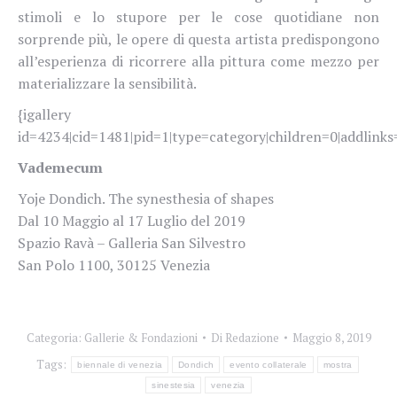
stimoli e lo stupore per le cose quotidiane non
sorprende più, le opere di questa artista predispongono
all’esperienza di ricorrere alla pittura come mezzo per
materializzare la sensibilità.
{igallery
id=4234|cid=1481|pid=1|type=category|children=0|addlinks=
Vademecum
Yoje Dondich. The synesthesia of shapes
Dal 10 Maggio al 17 Luglio del 2019
Spazio Ravà – Galleria San Silvestro
San Polo 1100, 30125 Venezia
Categoria:
Gallerie & Fondazioni
Di
Redazione
Maggio 8, 2019
Tags:
biennale di venezia
Dondich
evento collaterale
mostra
sinestesia
venezia