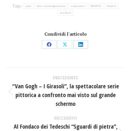
Tags:
arte
arte contemporanea
catanzaro
MARCA
mostra
scultura
Condividi l'articolo
Condividi
Condividi
Condividi
su
su
su
Facebook
X
LinkedIn
Naviga
PRECEDENTE
tra
“Van Gogh – I Girasoli”, la spettacolare serie
pittorica a confronto mai visto sul grande
Post
i
precedente:
schermo
post
SUCCESSIVO
Al Fondaco dei Tedeschi “Sguardi di pietra”,