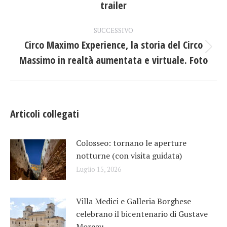
trailer
i
precedente:
post
SUCCESSIVO
Circo Maximo Experience, la storia del Circo
Prossimo
Massimo in realtà aumentata e virtuale. Foto
post:
Articoli collegati
Colosseo: tornano le aperture
notturne (con visita guidata)
Luglio 15, 2026
Villa Medici e Galleria Borghese
celebrano il bicentenario di Gustave
Moreau