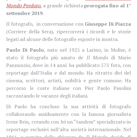
Mondo Perduto
,
a grande richiesta
prorogata fino al 1°
settembre 2019
.
Il fotografo,
in conversazione con
Giuseppe Di Piazza
(Corriere della Sera), ripercorrerà i ricordi e le storie
legati ad alcune delle fotografie esposte in mostra.
Paolo Di Paolo
,
nato nel 1925 a Larino, in Molise,
è
stato il fotografo più amato de
Il Mondo
di Mario
Pannunzio, dove in 14 anni ha pubblicato 573 foto, con
reportage dall’Italia e dal mondo. Ha ritratto divi del
cinema, scrittori, artisti, nobiltà e gente comune. Ha
percorso le coste italiane con Pier Paolo Pasolini
raccontando le vacanze degli italiani.
Di Paolo ha concluso la sua attività di fotografo
collaborando assiduamente con la famosa giornalista
Irene Brin, creando con lei un “tandem” specializzato in
reportage esclusivi sull’alta società inter­nazionale. Nel
1966, a seguito della chiusura de
Il Mondo
, decide di