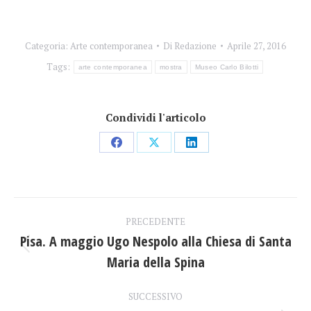
Categoria:
Arte contemporanea
Di
Redazione
Aprile 27, 2016
Tags:
arte contemporanea
mostra
Museo Carlo Bilotti
Condividi l'articolo
Condividi
Condividi
Condividi
su
su
su
Facebook
X
LinkedIn
Naviga
PRECEDENTE
tra
Pisa. A maggio Ugo Nespolo alla Chiesa di Santa
Post
Maria della Spina
i
precedente:
post
SUCCESSIVO