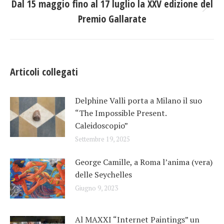
Dal 15 maggio fino al 17 luglio la XXV edizione del
Prossimo
Premio Gallarate
post:
Articoli collegati
Delphine Valli porta a Milano il suo
“The Impossible Present.
Caleidoscopio”
Settembre 19, 2025
George Camille, a Roma l’anima (vera)
delle Seychelles
Giugno 9, 2023
Al MAXXI “Internet Paintings” un