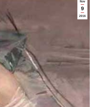
Nov
9
2016