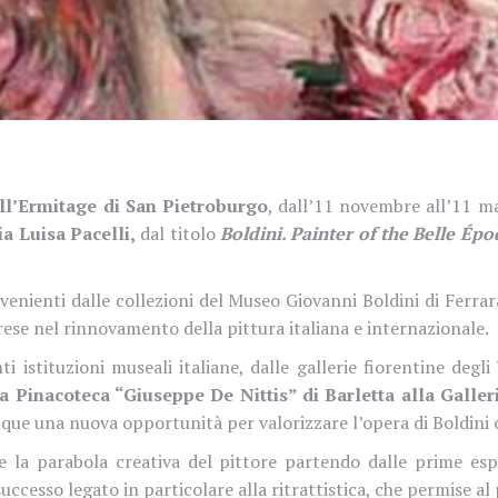
ll’Ermitage di San Pietroburgo
, dall’11 novembre all’11 m
a Luisa Pacelli,
dal titolo
Boldini. Painter of the Belle Ép
venienti dalle collezioni del Museo Giovanni Boldini di Ferr
rarese nel rinnovamento della pittura italiana e internazionale.
 istituzioni museali italiane, dalle gallerie fiorentine degli
Pinacoteca “Giuseppe De Nittis” di Barletta alla Galleri
ue una nuova opportunità per valorizzare l’opera di Boldini olt
ere la parabola creativa del pittore partendo dalle prime es
successo legato in particolare alla ritrattistica, che permise a