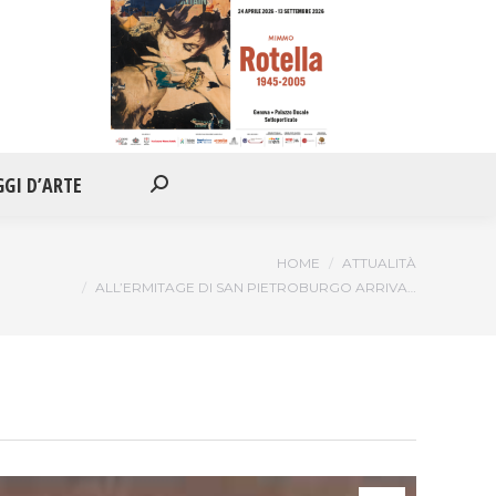
IONI
APPUNTAMENTI
VIAGGI D’ARTE
Cerca:
GGI D’ARTE
Cerca:
ei qui:
HOME
ATTUALITÀ
ALL’ERMITAGE DI SAN PIETROBURGO ARRIVA…