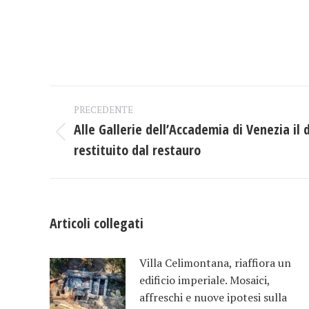
Naviga
PRECEDENTE
tra
Alle Gallerie dell’Accademia di Venezia il 
Post
restituito dal restauro
i
precedente:
post
Articoli collegati
Villa Celimontana, riaffiora un
edificio imperiale. Mosaici,
affreschi e nuove ipotesi sulla