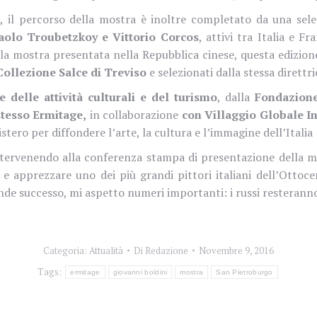
a, il percorso della mostra è inoltre completato da una selez
aolo Troubetzkoy e Vittorio Corcos
, attivi tra Italia e F
la mostra presentata nella Repubblica cinese, questa edizione
Collezione Salce di Treviso
e selezionati dalla stessa direttr
e delle attività culturali e del turismo
, dalla
Fondazione
tesso Ermitage,
in collaborazione
con Villaggio Globale I
stero per diffondere l’arte, la cultura e l’immagine dell’Itali
, intervenendo alla conferenza stampa di presentazione della
 e apprezzare uno dei più grandi pittori italiani dell’Ottoce
nde successo, mi aspetto numeri importanti: i russi resteranno 
Categoria:
Attualità
Di
Redazione
Novembre 9, 2016
Tags:
ermitage
giovanni boldini
mostra
San Pietroburgo