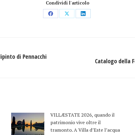
Condividi l'articolo
Condividi
Condividi
Condividi
su
su
su
Facebook
X
LinkedIn
dipinto di Pennacchi
Catalogo della 
Prossimo
post:
VILLÆSTATE 2026, quando il
patrimonio vive oltre il
tramonto. A Villa d’Este l’acqua