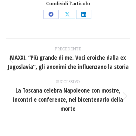
Condividi l'articolo
Condividi
Condividi
Condividi
su
su
su
Facebook
X
LinkedIn
Naviga
PRECEDENTE
tra
MAXXI. “Più grande di me. Voci eroiche dalla ex
Post
Jugoslavia”, gli anonimi che influenzano la storia
i
precedente:
post
SUCCESSIVO
La Toscana celebra Napoleone con mostre,
incontri e conferenze, nel bicentenario della
Prossimo
post:
morte