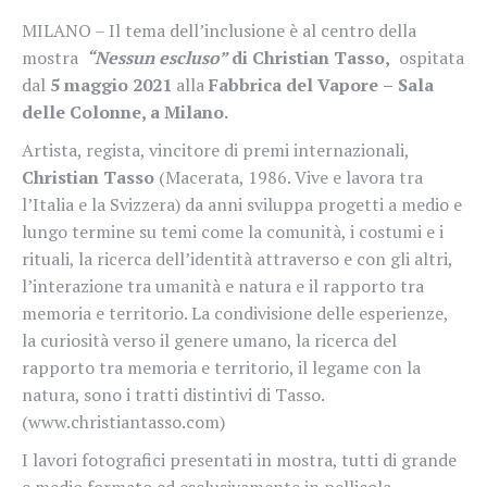
MILANO – Il tema dell’inclusione è al centro della
mostra
“Nessun escluso”
di Christian Tasso,
ospitata
dal
5 maggio 2021
alla
Fabbrica
del
Vapore
–
Sala
delle
Colonne, a Milano.
Artista, regista, vincitore di
premi
internazionali,
Christian Tasso
(Mace
r
ata, 1986. Vi
v
e e l
av
o
r
a t
r
a
l’Italia e la
S
viz
z
e
r
a)
da anni sviluppa
progetti
a
medio
e
lungo
termine
su
temi
come
la
comunità,
i
costumi e
i
rituali,
la
ricerca
dell’identità
att
rav
erso
e
con
gli
altri,
l’inte
r
azione
t
r
a
umanità
e
natu
r
a
e
il
r
apporto t
r
a
memoria
e
territori
o
.
La
condivisione
delle
esperien
z
e,
la
curiosità
v
erso
il
genere
uman
o
,
la
ricerca
del
r
apporto t
r
a memoria e territori
o
, il legame con la
natu
r
a, sono i t
r
atti distintivi di
T
ass
o
.
(
ww
w
.christiantass
o
.com
)
I lavori fotografici presentati in mostra, tutti di
g
r
ande