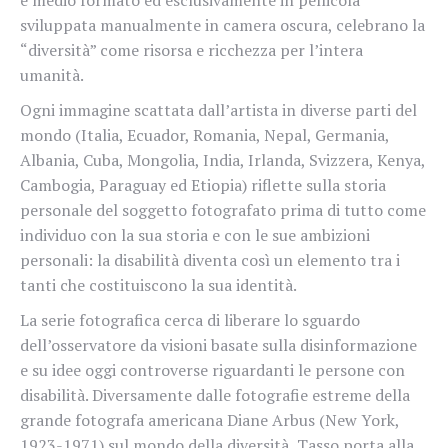
e
medio
formato ed esclusi
v
amente
in
pellicola
sviluppata
manualmente in
came
r
a
oscu
r
a
, celebrano la
“diversità” come risorsa e ricchezza per
l’inte
r
a
umanità.
Ogni
immagine scattata dall’artista in diverse parti del
mondo (Italia,
Ecuado
r
,
R
omania,
Nepal,
Germania,
Albania,
Cuba,
Mongolia, India,
Irlanda,
S
viz
z
e
r
a,
K
e
ny
a,
Cambogia,
P
a
r
agu
a
y
ed
Etiopia) riflette sulla
storia
personale del soggetto fotog
r
afato prima
di
tutto
come
individuo
con
la
sua storia
e
con
le
sue ambizioni
personali:
la
disabilità
di
v
enta così un
elemento t
r
a
i
tanti
che
costituiscono
la
sua
identità.
La
serie
fotog
r
afica
cerca di
libe
r
are lo
sguardo
dell’osser
v
atore da visioni
basate sulla disinformazione
e su idee oggi contr
ov
erse riguardanti le
persone con
disabilità.
Di
v
ersamente
dalle
fotog
r
afie
estreme
della
g
r
ande
fotog
r
afa
americana
Diane
Arbus
(New
Y
ork,
1923-1971)
sul
mondo
della
di
v
ersità,
T
asso
porta
alla