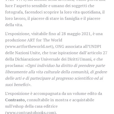
luce
l’aspetto
sensibile
e
umano
dei
soggetti che
fotog
r
afa, facendoci scoprire la loro vita quotidiana, il
loro l
av
or
o
, il piacere di stare in famiglia e il piacere
della vita.
L’esposizione, visitabile fino al 28 maggio 2021, è
una
produzione
A
R
T
for
The
W
orld
(
ww
w
.artfortheworld.ne
t
),
ONG
associata all’UNDPI
delle
Nazioni
Unite,
che
t
r
ae
ispi
r
azione
dall’articolo
27
della
Dichia
r
azione
Uni
v
ersale
dei
Diritti Umani, e che
proclama:
«Ogni individuo ha diritto di prendere parte
libe
r
amente alla vita cultu
r
ale della comunità, di
godere
delle
arti
e
di
partecipare al
progresso scientifico
ed
ai
suoi
benefici».
L’esposizione è accompagnata da un volume edito
da
Contrasto,
consultabile
in
most
r
a
e
acquistabile
sull’eshop della casa editrice
(
ww
w
.cont
r
astobooks.com
)
.