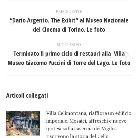
Naviga
PRECEDENTE
tra
“Dario Argento. The Exibit” al Museo Nazionale
Post
del Cinema di Torino. Le foto
i
precedente:
post
SUCCESSIVO
Terminato il primo ciclo di restauri alla Villa
Prossimo
Museo Giacomo Puccini di Torre del Lago. Le foto
post:
Articoli collegati
Villa Celimontana, riaffiora un edificio
imperiale. Mosaici, affreschi e nuove
ipotesi sulla caserma dei Vigiles
riscrivono la storia del Celio