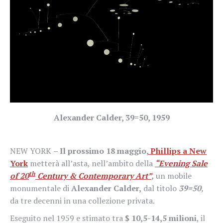
Alexander Calder, 39=50, 1959
NEW YORK
– Il prossimo 18 maggio,
Phillips a New
York
metterà all’asta, nell’ambito della
“Evening Sale
th
of 20
Century & Contemporary Art”
,
un mobile
monumentale di
Alexander Calder,
dal titolo
39=50
,
da tre decenni in una collezione privata.
Eseguito nel 1959 e stimato tra
$ 10,5-14,5 milioni
, il