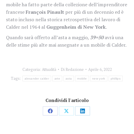
mobile ha fatto parte della collezione dell’imprenditore
francese
François Pinault
per più di un decennio ed è
stato incluso nella storica retrospettiva del lavoro di
Calder nel 1964 al
Guggenheim di New York
.
Quando sarà offerto all’asta a maggio,
39=50
avrà una
delle stime più alte mai assegnate a un mobile di Calder.
Categoria:
Attualità
Di
Redazione
Aprile 6, 2022
Tags:
alexander calder
arte
asta
mobile
new york
phillips
Condividi l'articolo
Condividi
Condividi
Condividi
su
su
su
Facebook
X
LinkedIn