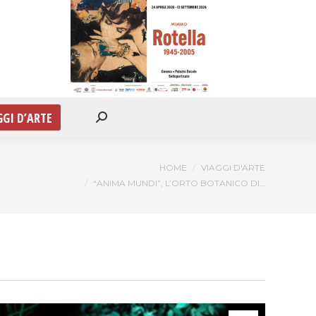
IONI
APPUNTAMENTI
VIAGGI D’ARTE
Cerca:
GGI D’ARTE
Cerca:
Tu sei qui:
HOME
VIAGGI D'ARTE
“ANIMA MUNDI”, L’ORTO BOTANICO DI…