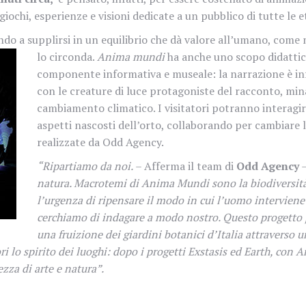
giochi, esperienze e visioni dedicate a un pubblico di tutte le e
ndo a supplirsi in un equilibrio che dà valore all’umano, come
lo circonda
.
Anima mundi
ha anche
uno scopo didattico
componente informativa e museale: la narrazione è infat
con le creature di luce protagoniste del racconto, mi
cambiamento climatico. I visitatori potranno interagir
aspetti nascosti dell’orto, collaborando per cambiare le
realizzate da Odd Agency.
“Ripartiamo da noi.
– Afferma il team di
Odd Agency
natura. Macrotemi di
Anima Mundi
sono la biodiversità,
l’urgenza di ripensare il modo in cui l’uomo intervien
cerchiamo di indagare a modo nostro. Questo progetto p
una fruizione dei giardini botanici d’Italia attraverso 
 lo spirito dei luoghi: dopo i progetti
Exstasis
ed
Earth
, con
A
ezza di arte e natura”.