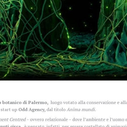
rto botanico di Palermo,
luogo votato alla conservazione e alla
 start up
Odd Agency,
dal titolo
Anima mundi.
ent Centred
– ovvero relazionale – dove l’ambiente e l’uomo e
nuti circa,
è pensato, infatti, per essere costellato di animaz