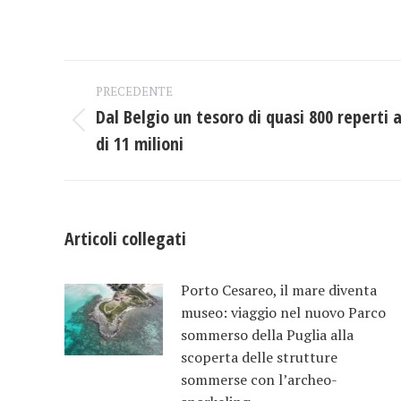
Naviga
PRECEDENTE
tra
Dal Belgio un tesoro di quasi 800 reperti 
Post
di 11 milioni
i
precedente:
post
Articoli collegati
Porto Cesareo, il mare diventa
museo: viaggio nel nuovo Parco
sommerso della Puglia alla
scoperta delle strutture
sommerse con l’archeo-