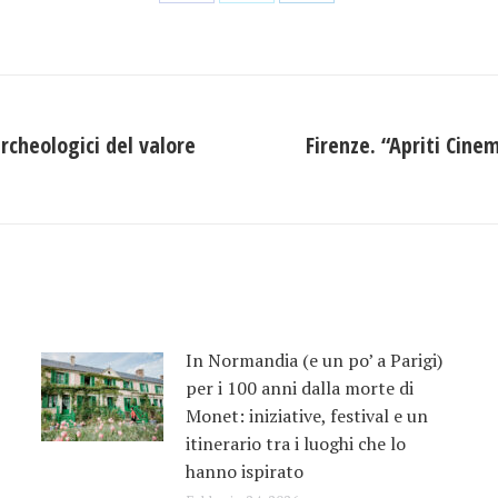
Condividi
Condividi
Condividi
su
su
su
Facebook
X
LinkedIn
archeologici del valore
Firenze. “Apriti Cine
Prossimo
post:
In Normandia (e un po’ a Parigi)
per i 100 anni dalla morte di
Monet: iniziative, festival e un
itinerario tra i luoghi che lo
hanno ispirato