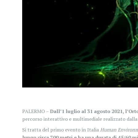
PALERMO –
Dall’1 luglio al 31 agosto 2021, l’O
percorso interattivo e multimediale realizzato dalla
Si tratta del
primo evento in Italia
Human Environm
lungo circa 700 metri e ha una durata di 45/60 mi