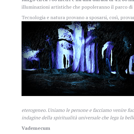
illuminazioni artistiche che popoleranno il parco di 
Tecnologia e natura provano a sposarsi, così, prova
eterogeneo. Uniamo le persone e facciamo venire fuori
indagine della spiritualità universale che lega la bell
Vademecum