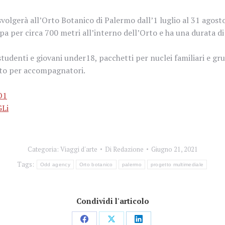
lgerà all’Orto Botanico di Palermo dall’1 luglio al 31 agosto.
ppa per circa 700 metri all’interno dell’Orto e ha una durata d
r studenti e giovani under18, pacchetti per nuclei familiari e g
uito per accompagnatori.
O1
GLi
Categoria:
Viaggi d'arte
Di
Redazione
Giugno 21, 2021
Tags:
Odd agency
Orto botanico
palermo
progetto multimediale
Condividi l'articolo