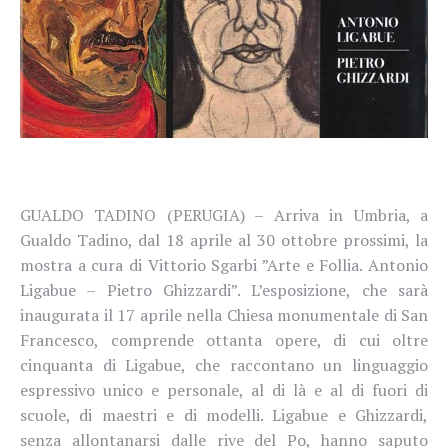
GUALDO TADINO (PERUGIA) – Arriva in Umbria, a
Gualdo Tadino, dal 18 aprile al 30 ottobre prossimi, la
mostra a cura di Vittorio Sgarbi ”Arte e Follia. Antonio
Ligabue – Pietro Ghizzardi”. L’esposizione, che sarà
inaugurata il 17 aprile nella Chiesa monumentale di San
Francesco, comprende ottanta opere, di cui oltre
cinquanta di Ligabue, che raccontano un linguaggio
espressivo unico e personale, al di là e al di fuori di
scuole, di maestri e di modelli.
Ligabue e Ghizzardi,
senza allontanarsi dalle rive del Po, hanno saputo