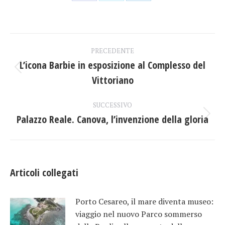
Condividi
Condividi
Condividi
su
su
su
Facebook
X
LinkedIn
Naviga
PRECEDENTE
tra
L’icona Barbie in esposizione al Complesso del
Post
Vittoriano
i
precedente:
post
SUCCESSIVO
Palazzo Reale. Canova, l’invenzione della gloria
Prossimo
post:
Articoli collegati
Porto Cesareo, il mare diventa museo:
viaggio nel nuovo Parco sommerso