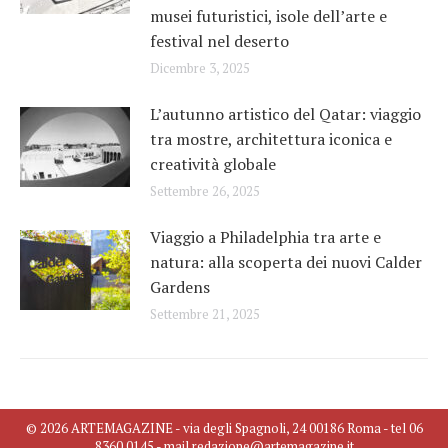
musei futuristici, isole dell’arte e
festival nel deserto
Dicembre 3, 2025
L’autunno artistico del Qatar: viaggio
tra mostre, architettura iconica e
creatività globale
Settembre 26, 2025
Viaggio a Philadelphia tra arte e
natura: alla scoperta dei nuovi Calder
Gardens
Settembre 21, 2025
© 2026 ARTEMAGAZINE - via degli Spagnoli, 24 00186 Roma - tel 06
8360 0145 - mail redazione@artemagazine.it