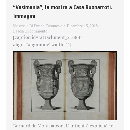
“Vasimania”, la mostra a Casa Buonarroti.
Immagini
Mostre
Di
Enrico Casanova
Dicembre 15, 2018
Lascia un commento
[caption id="attachment_21684"
align="alignnone" width=""]
Bernard de Montfaucon, L’antiquité expliquée et