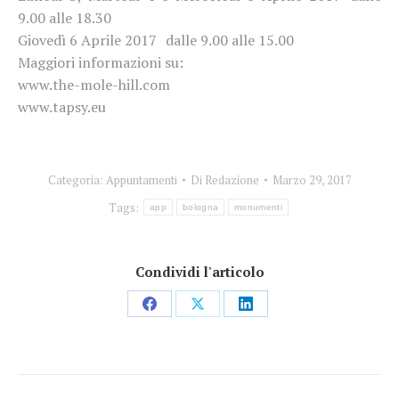
9.00 alle 18.30
Giovedì 6 Aprile 2017 dalle 9.00 alle 15.00
Maggiori informazioni su:
www.the-mole-hill.com
www.tapsy.eu
Categoria:
Appuntamenti
Di
Redazione
Marzo 29, 2017
Tags:
app
bologna
monumenti
Condividi l'articolo
Condividi
Condividi
Condividi
su
su
su
Facebook
X
LinkedIn
Naviga