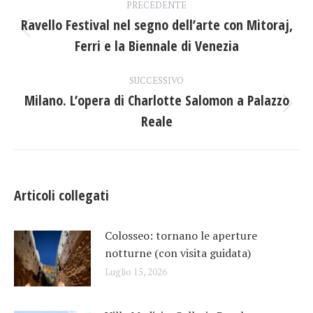
PRECEDENTE
tra
Ravello Festival nel segno dell’arte con Mitoraj,
Post
Ferri e la Biennale di Venezia
i
precedente:
post
SUCCESSIVO
Milano. L’opera di Charlotte Salomon a Palazzo
Prossimo
Reale
post:
Articoli collegati
Colosseo: tornano le aperture
notturne (con visita guidata)
Luglio 15, 2026