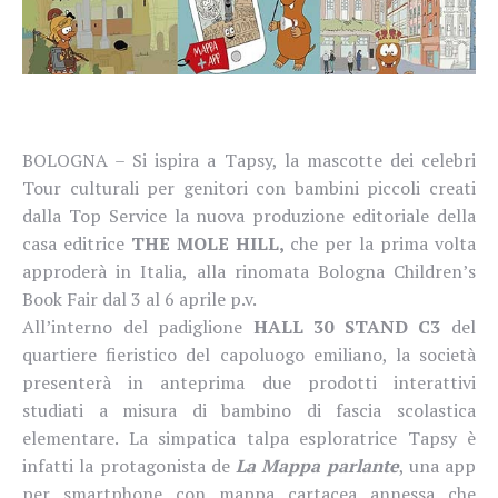
BOLOGNA – Si ispira a Tapsy, la mascotte dei celebri
Tour culturali per genitori con bambini piccoli creati
dalla Top Service la nuova produzione editoriale della
casa editrice
THE MOLE HILL,
che per la prima volta
approderà in Italia, alla rinomata Bologna Children’s
Book Fair dal 3 al 6 aprile p.v.
All’interno del padiglione
HALL 30 STAND C3
del
quartiere fieristico del capoluogo emiliano, la società
presenterà in anteprima due prodotti interattivi
studiati a misura di bambino di fascia scolastica
elementare. La simpatica talpa esploratrice Tapsy è
infatti la protagonista de
La Mappa parlante
, una app
per smartphone con mappa cartacea annessa che