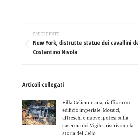
Naviga
PRECEDENTE
tra
New York, distrutte statue dei cavallini d
Post
Costantino Nivola
i
precedente:
post
Articoli collegati
Villa Celimontana, riaffiora un
edificio imperiale. Mosaici,
affreschi e nuove ipotesi sulla
caserma dei Vigiles riscrivono la
storia del Celio