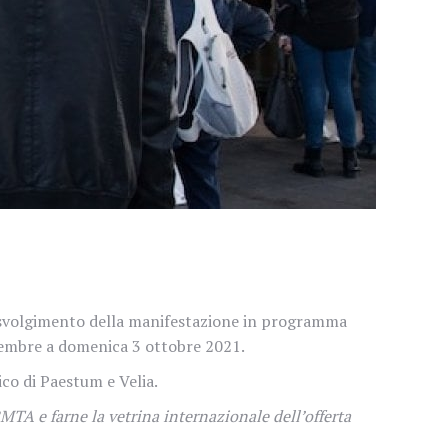
lo svolgimento della manifestazione in programma
tembre a domenica 3 ottobre 2021.
co di Paestum e Velia.
BMTA e farne la vetrina internazionale dell’offerta