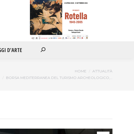
IONI
APPUNTAMENTI
VIAGGI D’ARTE
Cerca:
GGI D’ARTE
Cerca:
HOME
ATTUALITÀ
BORSA MEDITERRANEA DEL TURISMO ARCHEOLOGICO,…