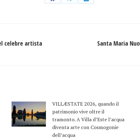
Condividi
Condividi
Condividi
su
su
su
Facebook
X
LinkedIn
el celebre artista
Santa Maria Nuov
Prossimo
post:
VILLÆSTATE 2026, quando il
patrimonio vive oltre il
tramonto. A Villa d’Este l’acqua
diventa arte con Cosmogonie
dell’acqua