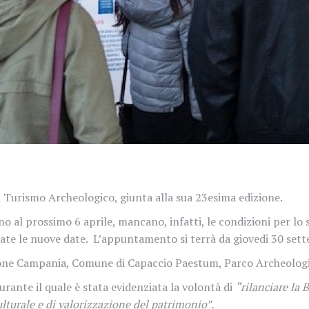
Turismo Archeologico, giunta alla sua 23esima edizione.
no al prossimo 6 aprile, mancano, infatti, le condizioni per 
ate le nuove date.
L’appuntamento si terrà da giovedi 30 set
egione Campania, Comune di Capaccio Paestum, Parco Archeologi
urante il quale è stata evidenziata la volontà di
“rilanciare la 
lturale e di valorizzazione del patrimonio”.