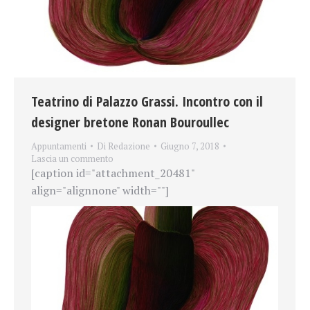
Teatrino di Palazzo Grassi. Incontro con il
designer bretone Ronan Bouroullec
Appuntamenti
Di
Redazione
Giugno 7, 2018
Lascia un commento
[caption id="attachment_20481"
align="alignnone" width=""]