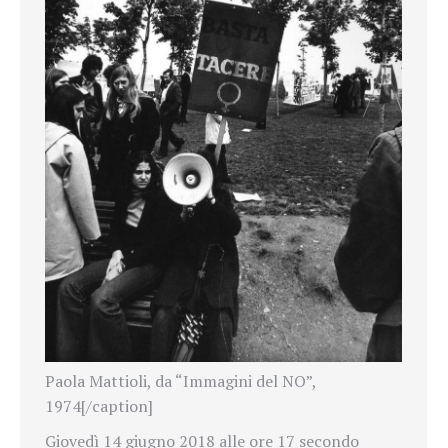
Paola Mattioli, da “Immagini del NO”,
1974[/caption]
Giovedì 14 giugno 2018 alle ore 17 secondo