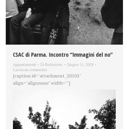
CSAC di Parma. Incontro “Immagini del no”
Appuntamenti
Di
Redazione
Giugno 11, 2018
Lascia un commento
[caption id="attachment_20503"
align="alignnone" width=""]