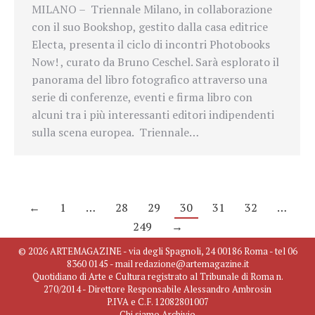
MILANO – Triennale Milano, in collaborazione
con il suo Bookshop, gestito dalla casa editrice
Electa, presenta il ciclo di incontri Photobooks
Now! , curato da Bruno Ceschel. Sarà esplorato il
panorama del libro fotografico attraverso una
serie di conferenze, eventi e firma libro con
alcuni tra i più interessanti editori indipendenti
sulla scena europea. Triennale…
←
1
…
28
29
30
31
32
…
249
→
© 2026 ARTEMAGAZINE - via degli Spagnoli, 24 00186 Roma - tel 06
8360 0145 - mail redazione@artemagazine.it
Quotidiano di Arte e Cultura registrato al Tribunale di Roma n.
270/2014 - Direttore Responsabile Alessandro Ambrosin
P.IVA e C.F. 12082801007
Chi siamo
Archivio