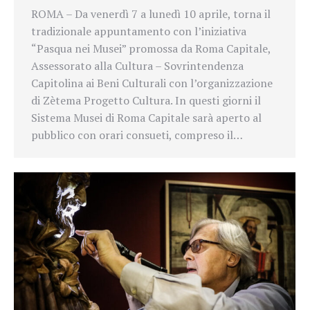
ROMA – Da venerdì 7 a lunedì 10 aprile, torna il
tradizionale appuntamento con l’iniziativa
“Pasqua nei Musei” promossa da Roma Capitale,
Assessorato alla Cultura – Sovrintendenza
Capitolina ai Beni Culturali con l’organizzazione
di Zètema Progetto Cultura. In questi giorni il
Sistema Musei di Roma Capitale sarà aperto al
pubblico con orari consueti, compreso il…