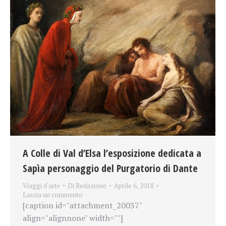
A Colle di Val d’Elsa l’esposizione dedicata a
Sapìa personaggio del Purgatorio di Dante
Viaggi d'arte
Di
Redazione
Aprile 6, 2018
Lascia un commento
[caption id="attachment_20037"
align="alignnone" width=""]