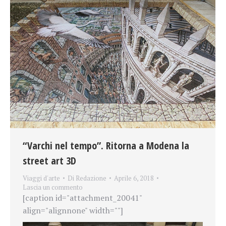
“Varchi nel tempo”. Ritorna a Modena la
street art 3D
Viaggi d'arte
Di
Redazione
Aprile 6, 2018
Lascia un commento
[caption id="attachment_20041"
align="alignnone" width=""]