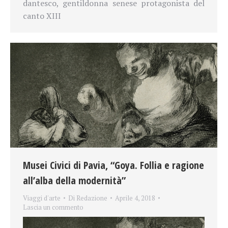
dantesco, gentildonna senese protagonista del
canto XIII
Musei Civici di Pavia, “Goya. Follia e ragione
all’alba della modernità”
Viaggi d'arte
Di
Redazione
Aprile 4, 2018
Lascia un commento