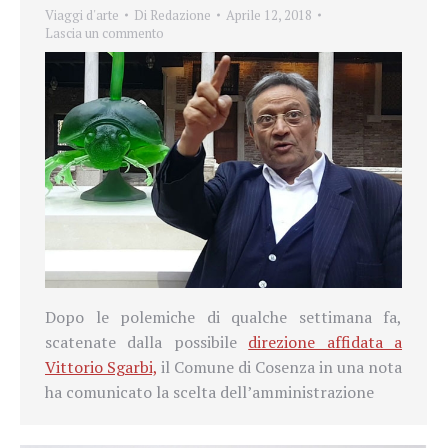
Viaggi d'arte
Di
Redazione
Aprile 12, 2018
Lascia un commento
Dopo le polemiche di qualche settimana fa,
scatenate dalla possibile
direzione affidata a
Vittorio Sgarbi,
il Comune di Cosenza in una nota
ha comunicato la scelta dell’amministrazione