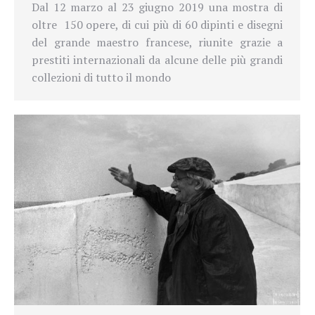
Dal 12 marzo al 23 giugno 2019 una mostra di
oltre 150 opere, di cui più di 60 dipinti e disegni
del grande maestro francese, riunite grazie a
prestiti internazionali da alcune delle più grandi
collezioni di tutto il mondo