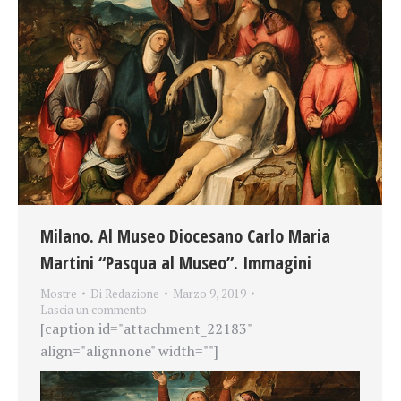
Milano. Al Museo Diocesano Carlo Maria
Martini “Pasqua al Museo”. Immagini
Mostre
Di
Redazione
Marzo 9, 2019
Lascia un commento
[caption id="attachment_22183"
align="alignnone" width=""]