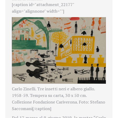
[caption id="attachment_22177"
align="alignnone" width=""]
Carlo Zinelli. Tre insetti neri e albero giallo.
1958-59. Tempera su carta, 30 x 50 cm.
Collezione Fondazione Cariverona. Foto: Stefano
Saccomani[/caption]
Dal 17 marzo al 9 giugno 2019, la mostra “Carlo