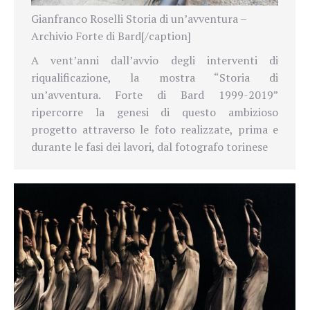
Gianfranco Roselli Storia di un’avventura –
Archivio Forte di Bard[/caption]
A vent’anni dall’avvio degli interventi di
riqualificazione, la mostra “Storia di
un’avventura. Forte di Bard 1999-2019”
ripercorre la genesi di questo ambizioso
progetto attraverso le foto realizzate, prima e
durante le fasi dei lavori, dal fotografo torinese