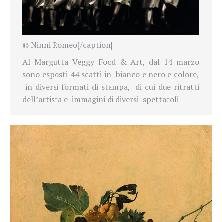
© Ninni Romeo[/caption]
Al Margutta Veggy Food & Art, dal 14 marzo
sono esposti 44 scatti in bianco e nero e colore,
in diversi formati di stampa, di cui due ritratti
dell’artista e immagini di diversi spettacoli