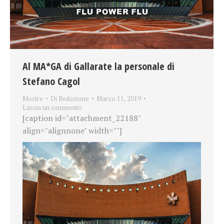
Al MA*GA di Gallarate la personale di
Stefano Cagol
Mostre
Di
Redazione
Marzo 11, 2019
Lascia un commento
[caption id="attachment_22188"
align="alignnone" width=""]