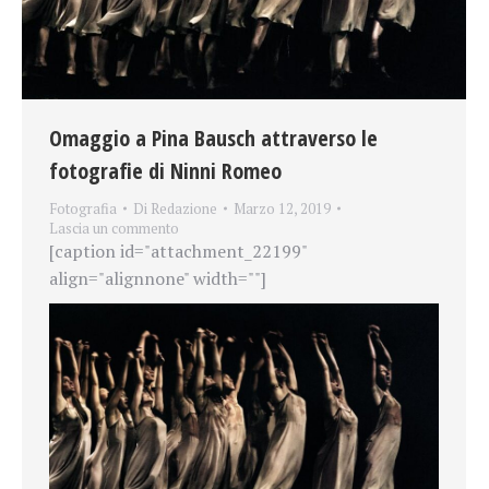
Omaggio a Pina Bausch attraverso le
fotografie di Ninni Romeo
Fotografia
Di
Redazione
Marzo 12, 2019
Lascia un commento
[caption id="attachment_22199"
align="alignnone" width=""]