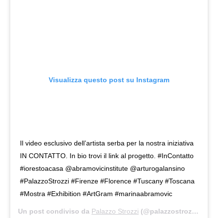
Visualizza questo post su Instagram
Il video esclusivo dell’artista serba per la nostra iniziativa
IN CONTATTO. In bio trovi il link al progetto. #InContatto
#iorestoacasa @abramovicinstitute @arturogalansino
#PalazzoStrozzi #Firenze #Florence #Tuscany #Toscana
#Mostra #Exhibition #ArtGram #marinaabramovic
Un post condiviso da
Palazzo Strozzi
(@palazzostrozzi) in data: