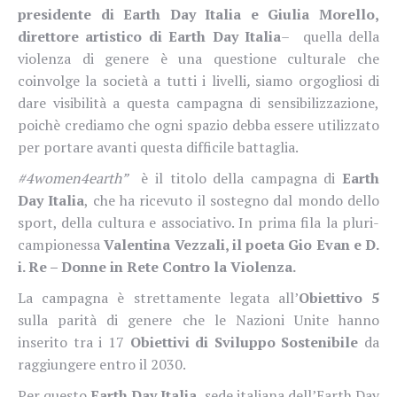
presidente di Earth Day Italia e Giulia Morello,
direttore artistico di Earth Day Italia
–
quella della
violenza di genere è una questione culturale che
coinvolge la società a tutti i livelli
,
siamo orgogliosi di
dare visibilità a questa campagna di sensibilizzazione,
poichè crediamo che ogni spazio debba essere utilizzato
per portare avanti questa difficile battaglia.
#4women4earth”
è il titolo della campagna di
Earth
Day Italia
, che ha ricevuto il sostegno dal mondo dello
sport, della cultura e associativo. In prima fila la pluri-
campionessa
Valentina Vezzali, il poeta Gio Evan e D.
i. Re – Donne in Rete Contro la Violenza.
La campagna è strettamente legata all’
Obiettivo 5
sulla parità di genere che le Nazioni Unite hanno
inserito tra i 17
Obiettivi di Sviluppo Sostenibile
da
raggiungere entro il 2030.
Per questo
Earth Day Italia,
sede italiana dell’Earth Day