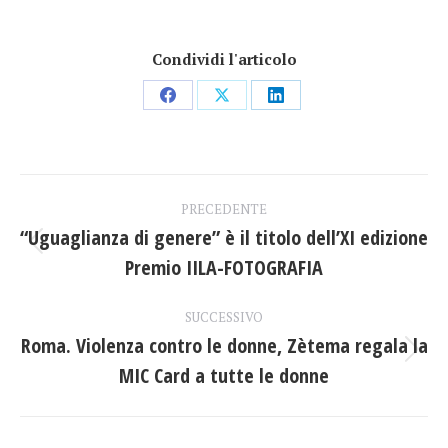
Condividi l'articolo
Condividi
Condividi
Condividi
su
su
su
Facebook
X
LinkedIn
Naviga
PRECEDENTE
tra
“Uguaglianza di genere” è il titolo dell’XI edizione
Post
Premio IILA-FOTOGRAFIA
i
precedente:
post
SUCCESSIVO
Roma. Violenza contro le donne, Zètema regala la
Prossimo
MIC Card a tutte le donne
post: