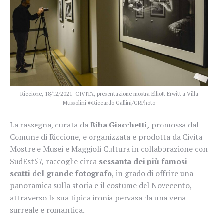
Riccione, 18/12/2021; CIVITA, presentazione mostra Elliott Erwitt a Villa
Mussolini ©Riccardo Gallini/GRPhoto
La rassegna, curata da
Biba Giacchetti,
promossa dal
Comune di Riccione, e organizzata e prodotta da Civita
Mostre e Musei e Maggioli Cultura in collaborazione con
SudEst57, raccoglie circa
sessanta dei più famosi
scatti del grande fotografo
, in grado di offrire una
panoramica sulla storia e il costume del Novecento,
attraverso la sua tipica ironia pervasa da una vena
surreale e romantica.