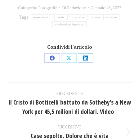
Categoria:
Fotografia
Di
Redazione
Gennaio 28, 2022
Tags:
agevolazioni
arte
fotografia
mostra
riccione
studenti universitari
Condividi l'articolo
Condividi
Condividi
Condividi
su
su
su
Facebook
X
LinkedIn
Naviga
PRECEDENTE
tra
Il Cristo di Botticelli battuto da Sotheby’s a New
Post
York per 45,5 milioni di dollari. Video
i
precedente:
post
SUCCESSIVO
Case sepolte. Dolore che è vita
Prossimo