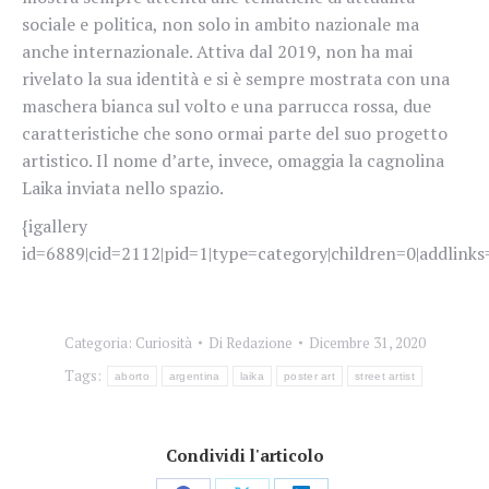
sociale e politica, non solo in ambito nazionale ma
anche internazionale.
Attiva dal 2019, non ha mai
rivelato la sua identità e si è sempre mostrata con una
maschera bianca sul volto e una parrucca rossa, due
caratteristiche che sono ormai parte del suo progetto
artistico. Il nome d’arte, invece, omaggia la cagnolina
Laika inviata nello spazio.
{igallery
id=6889|cid=2112|pid=1|type=category|children=0|addlinks=
Categoria:
Curiosità
Di
Redazione
Dicembre 31, 2020
Tags:
aborto
argentina
laika
poster art
street artist
Condividi l'articolo