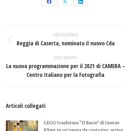
Condividi
Condividi
Condividi
su
su
su
Facebook
X
LinkedIn
Naviga
PRECEDENTE
tra
Reggia di Caserta, nominato il nuovo Cda
Post
precedente:
i
SUCCESSIVO
La nuova programmazione per il 2021 di CAMERA –
post
Prossimo
Centro Italiano per la Fotografia
post:
Articoli collegati
LEGO trasforma “Il Bacio” di Gustav
Klimt in un’opera da costruire: arriva