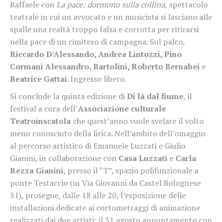
Raffaele con
La pace: dormono sulla collina
, spettacolo
teatrale in cui un avvocato e un musicista si lasciano alle
spalle una realtà troppo falsa e corrotta per ritirarsi
nella pace di un cimitero di campagna. Sul palco,
Riccardo D’Alessando, Andrea Lintozzi, Pino
Cormani Alessandro, Bartolini, Roberto Bernabei
e
Beatrice Gattai
. Ingresso libero.
Si conclude la quinta edizione di
Di là dal fiume
, il
festival a cura dell’
Associazione culturale
Teatroinscatola
che quest’anno vuole svelare il volto
meno conosciuto della lirica. Nell’ambito dell’omaggio
al percorso artistico di Emanuele Luzzati e Giulio
Gianini, in collaborazione con
Casa Luzzati
e
Carla
Rezza Gianini
, presso il “T”, spazio polifunzionale a
ponte Testaccio (in Via Giovanni da Castel Bolognese
31), prosegue, dalle 18 alle 20, l’esposizione delle
installazioni dedicate ai cortometraggi di animazione
realizzati dai due artisti: il 31 agosto appuntamento con