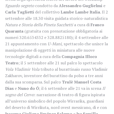
Sguardo segreto
condotto da
Alessandro Guglielmi
e
Carla Taglietti
del collettivo
Lambe Lambe Italia
. Il 2
settembre alle 18.30 visita guidata storico-naturalistica
Natura e Storia della Pineta Sacchetti
a cura di
Franco
Quaranta
(gratuita con prenotazione obbligatoria ai
numeri 320.6534332 e 328.8825180); il 4 settembre alle
21 appuntamento con
U-Mani
, spettacolo che unisce la
manipolazione di oggetti in miniatura alle nuove
tecnologie digitali a cura della
Compagnia Illoco
Teatro
; il 5 settembre alle 21 sul palco lo spettacolo
Vola Vladimir Vola
tributo al burattinaio russo Vladimir
Zakharov, inventore del burattino da polso a tre anni
dalla sua scomparsa. Sul palco
Trulè Manuel Costa
Dias
e
Nuno do Ó
; il 6 settembre alle 21 va in scena
Il
sogno del Cervo
: narrazione di teatro di figura ispirata
all’universo simbolico del popolo Wirrarika, guardiani
del deserto di Wirrikuta, nord ovest messicano, di e con
Iracema Giuliana Jiménez Salerno
e
Ira Semilla