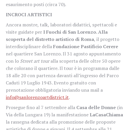
esaurimento posti (circa 70).
INCROCI ARTISTICI
Ancora mostre, talk, laboratori didattici, spettacoli e
visite guidate per
I Fuochi di San Lorenzo. Alla
scoperta del distretto artistico di Roma
, il progetto
interdisciplinare della
Fondazione Pastificio Cerere
nel quartiere San Lorenzo. Il 31 agosto appuntamento
con lo
Street art tour
alla scoperta delle oltre 50 opere
che colorano il quartiere. Il tour è in programma dalle
18 alle 20 con partenza davanti all’ingresso del Parco
Caduti 19 Luglio 1943. Evento gratuito con
prenotazione obbligatoria inviando una mail a
info@sanlorenzoartdistrict.it
.
Prosegue fino al 7 settembre alla
Casa delle Donne
(in
Via della Lungara 19) la manifestazione
LaCasaChiama
la rassegna dedicata alla promozione delle proposte
artistiche di donne e giovani. Il 4 settembre alle 21