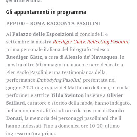
@cultureroma
.
Gli appuntamenti in programma
PPP100
–
ROMA RACCONTA PASOLINI
Al
Palazzo delle Esposizioni
si conclude il 4
settembre la mostra
Ruediger Glatz. Reflecting Pasolini
,
prima personale italiana del fotografo tedesco
Ruediger Glatz
, a cura di
Alessio de’ Navasques
. In
mostra oltre 60 immagini in bianco e nero dedicate a
Pier Paolo Pasolini e una testimonianza della
performance
Embodying Pasolini
, presentata nel
giugno 2021 negli spazi del Mattatoio di Roma, in cui la
performer e attrice
Tilda Swinton
insieme a
Olivier
Saillard
, curatore e storico della moda, hanno indagato,
nella monumentalità scultorea dei costumi di
Danilo
Donati
, la memoria dei personaggi pasoliniani che li
hanno indossati. Fino a domenica ore 10-20, ultimo
ingresso un’ora prima.