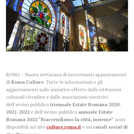
ROMA – Nuova settimana di interessanti appuntamenti
di
Roma Culture
. Tutte le informazioni e gli
aggiornamenti sulle iniziative offerte dalle istituzioni
culturali cittadine e dalle associazioni vincitrici
dell’avviso pubblico
triennale
Estate Romana 2020-
2021-2022
e dell’avviso pubblico
annuale Estate
Romana 2022 “Riaccendiamo la città, insieme”
sono
disponibili sul sito
culture.roma.it
e sui
canali social di