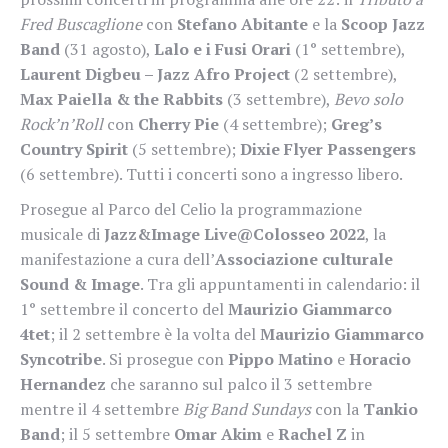
Fred Buscaglione
con
Stefano Abitante
e la
Scoop Jazz
Band
(31 agosto),
Lalo e i Fusi Orari
(1° settembre),
Laurent Digbeu – Jazz Afro Project
(2 settembre),
Max Paiella & the Rabbits
(3 settembre),
Bevo solo
Rock’n’Roll
con
Cherry Pie
(4 settembre);
Greg’s
Country Spirit
(5 settembre);
Dixie Flyer Passengers
(6 settembre). Tutti i concerti sono a ingresso libero.
Prosegue al Parco del Celio la programmazione
musicale di
Jazz&Image Live@Colosseo 2022
, la
manifestazione a cura dell’
Associazione culturale
Sound & Image
. Tra gli appuntamenti in calendario: il
1° settembre il concerto del
Maurizio Giammarco
4tet
; il 2 settembre è la volta del
Maurizio Giammarco
Syncotribe
. Si prosegue con
Pippo Matino
e
Horacio
Hernandez
che saranno sul palco il 3 settembre
mentre il 4 settembre
Big Band Sundays
con la
Tankio
Band
; il 5 settembre
Omar Akim
e
Rachel Z
in