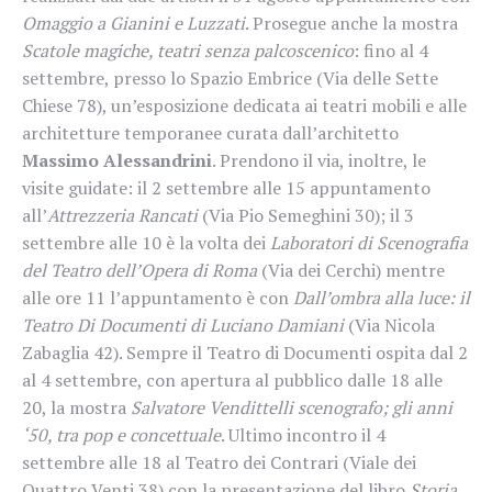
Omaggio a Gianini e Luzzati
. Prosegue anche la mostra
Scatole magiche, teatri senza palcoscenico
: fino al 4
settembre, presso lo Spazio Embrice (Via delle Sette
Chiese 78), un’esposizione dedicata ai teatri mobili e alle
architetture temporanee curata dall’architetto
Massimo Alessandrini
. Prendono il via, inoltre, le
visite guidate: il 2 settembre alle 15 appuntamento
all’
Attrezzeria Rancati
(Via Pio Semeghini 30); il 3
settembre alle 10 è la volta dei
Laboratori di
Scenografia
del Teatro dell’Opera di Roma
(Via dei Cerchi) mentre
alle ore 11 l’appuntamento è con
Dall’ombra alla luce: il
Teatro Di Documenti di Luciano Damiani
(Via Nicola
Zabaglia 42). Sempre il Teatro di Documenti ospita dal 2
al 4 settembre, con apertura al pubblico dalle 18 alle
20, la mostra
Salvatore Vendittelli scenografo; gli anni
‘50, tra pop e concettuale
. Ultimo incontro il 4
settembre alle 18 al Teatro dei Contrari (Viale dei
Quattro Venti 38) con la presentazione del libro
Storia