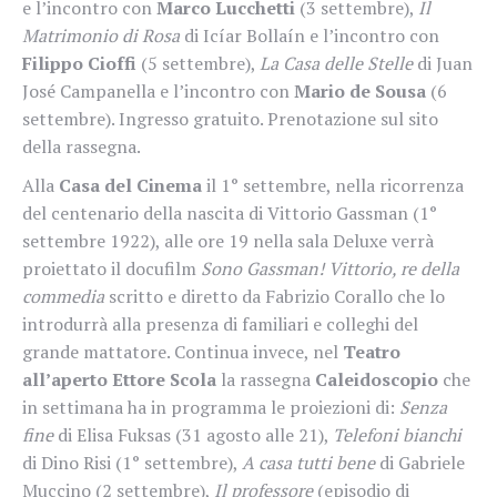
e l’incontro con
Marco Lucchetti
(3 settembre),
Il
Matrimonio di Rosa
di Icíar Bollaín e l’incontro con
Filippo Cioffi
(5 settembre),
La Casa delle Stelle
di Juan
José Campanella e l’incontro con
Mario de Sousa
(6
settembre). Ingresso gratuito. Prenotazione sul sito
della rassegna.
Alla
Casa del Cinema
il 1° settembre, nella ricorrenza
del centenario della nascita di Vittorio Gassman (1°
settembre 1922), alle ore 19 nella sala Deluxe verrà
proiettato il docufilm
Sono Gassman! Vittorio, re della
commedia
scritto e diretto da Fabrizio Corallo che lo
introdurrà alla presenza di familiari e colleghi del
grande mattatore. Continua invece, nel
Teatro
all’aperto Ettore Scola
la rassegna
Caleidoscopio
che
in settimana ha in programma le proiezioni di:
Senza
fine
di Elisa Fuksas (31 agosto alle 21),
Telefoni bianchi
di Dino Risi (1° settembre),
A casa tutti bene
di Gabriele
Muccino (2 settembre),
Il professore
(episodio di