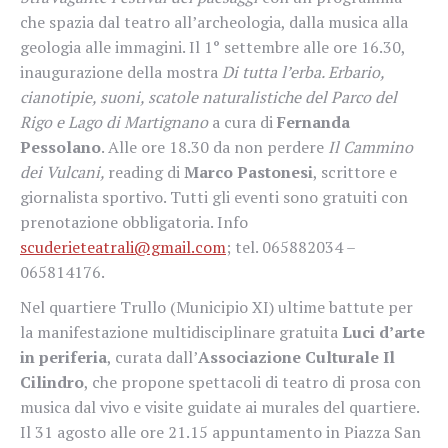
che spazia dal teatro all’archeologia, dalla musica alla
geologia alle immagini. Il 1° settembre alle ore 16.30,
inaugurazione della mostra
Di tutta l’erba. Erbario,
cianotipie, suoni, scatole naturalistiche del Parco del
Rigo e Lago di Martignano
a cura di
Fernanda
Pessolano
. Alle ore 18.30 da non perdere
Il Cammino
dei Vulcani,
reading di
Marco Pastonesi
, scrittore e
giornalista sportivo. Tutti gli eventi sono gratuiti con
prenotazione obbligatoria. Info
scuderieteatrali@gmail.com
; tel. 065882034 –
065814176.
Nel quartiere Trullo (Municipio XI) ultime battute per
la manifestazione multidisciplinare gratuita
Luci d’arte
in periferia
, curata dall’
Associazione Culturale Il
Cilindro
, che propone spettacoli di teatro di prosa con
musica dal vivo e visite guidate ai murales del quartiere.
Il 31 agosto alle ore 21.15 appuntamento in Piazza San