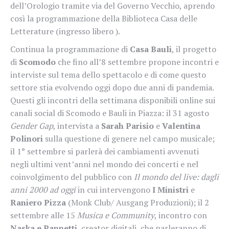
dell’Orologio tramite via del Governo Vecchio, aprendo
così la programmazione della Biblioteca Casa delle
Letterature (ingresso libero ).
Continua la programmazione di
Casa Bauli
, il progetto
di
Scomodo
che fino all’8 settembre propone incontri e
interviste sul tema dello spettacolo e di come questo
settore stia evolvendo oggi dopo due anni di pandemia.
Questi gli incontri della settimana disponibili online sui
canali social di Scomodo e Bauli in Piazza: il 31 agosto
Gender Gap
, intervista a
Sarah Parisio
e
Valentina
Polinori
sulla questione di genere nel campo musicale;
il 1° settembre si parlerà dei cambiamenti avvenuti
negli ultimi vent’anni nel mondo dei concerti e nel
coinvolgimento del pubblico con
Il mondo del live: dagli
anni 2000 ad oggi
in cui intervengono
I Ministri
e
Raniero Pizza
(Monk Club/ Ausgang Produzioni); il 2
settembre alle 15
Musica e Community
, incontro con
Naska e Pannetti
, creator digitali, che parleranno di