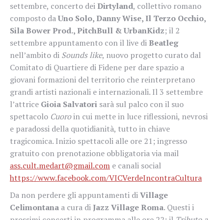
settembre, concerto dei
Dirtyland
, collettivo romano
composto da
Uno Solo, Danny Wise, Il Terzo Occhio,
Sila Bower Prod., PitchBull & UrbanKidz
; il 2
settembre appuntamento con il live di
Beatleg
nell’ambito di
Sounds like
, nuovo progetto curato dal
Comitato di Quartiere di Fidene per dare spazio a
giovani formazioni del territorio che reinterpretano
grandi artisti nazionali e internazionali. Il 3 settembre
l’attrice
Gioia Salvatori
sarà sul palco con il suo
spettacolo
Cuoro
in cui mette in luce riflessioni, nevrosi
e paradossi della quotidianità, tutto in chiave
tragicomica. Inizio spettacoli alle ore 21; ingresso
gratuito con prenotazione obbligatoria via mail
ass.cult.medart@gmail.com
e canali social
https://www.facebook.com/VICVerdeIncontraCultura
Da non perdere gli appuntamenti di
Village
Celimontana
a cura di
Jazz Village Roma
. Questi i
prossimi concerti in programma alle ore 22: il
Tributo a