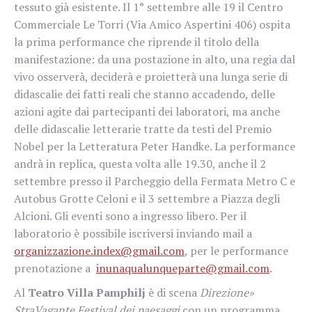
tessuto già esistente. Il 1° settembre alle 19 il Centro
Commerciale Le Torri (Via Amico Aspertini 406) ospita
la prima performance che riprende il titolo della
manifestazione: da una postazione in alto, una regia dal
vivo osserverà, deciderà e proietterà una lunga serie di
didascalie dei fatti reali che stanno accadendo, delle
azioni agite dai partecipanti dei laboratori, ma anche
delle didascalie letterarie tratte da testi del Premio
Nobel per la Letteratura Peter Handke. La performance
andrà in replica, questa volta alle 19.30, anche il 2
settembre presso il Parcheggio della Fermata Metro C e
Autobus Grotte Celoni e il 3 settembre a Piazza degli
Alcioni. Gli eventi sono a ingresso libero. Per il
laboratorio è possibile iscriversi inviando mail a
organizzazione.index@gmail.com
, per le performance
prenotazione a
inunaqualunqueparte@gmail.com
.
Al
Teatro Villa Pamphilj
è di scena
Direzione»
StraVagante Festival dei paesaggi
con un programma