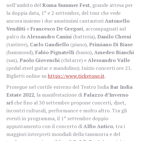
nell’ambito del
Roma Summer Fest
, grande attesa per
la doppia data, 1° e 2 settembre, del tour che vede
ancora insieme i due amatissimi cantautori
Antonello
Venditti
e
Francesco
De Gregori
, accompagnati sul
palco da
Alessandro Canini
(batteria),
Danilo Cherni
(tastiere),
Carlo Gaudiello
(piano),
Primiano Di Biase
(hammond),
Fabio Pignatelli
(basso),
Amedeo Bianchi
(sax),
Paolo Giovenchi
(chitarre) e
Alessandro Valle
(pedal steel guitar e mandolino). Inizio concerti ore 21.
Biglietti online su
https://www.ticketone.it
.
Prosegue nel cortile esterno del Teatro India
Bar India
Estate 2022
, la manifestazione di
Palazzo d’Inverno
srl
che fino al 30 settembre propone concerti, djset,
incontri culturali, performance e molto altro. Tra gli
eventi in programma, il 1° settembre doppio
appuntamento con il concerto di
Alfio Antico
, tra i
maggiori interpreti mondiali della tammorra e del