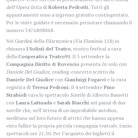
dell’Opera lirica
di
Roberta Pedrotti
. Tutti gli
appuntamenti sono a ingresso gratuito contingentato.
Per le visite guidate è necessario prenotare chiamando il
numero 347.6808868.
Nei Giardini della Filarmonica (Via Flaminia 118) in
chiusura
I Solisti del Teatro
, storico festival a cura
della
Cooperativa Teatro91
. Il 3 settembre la
Compagnia Diritto & Rovescio
presenta
In volo con
Daniele Del Giudice
, reading-concerto scritto da
Daniele Del Giudice
con
Gianluigi Fogacci
e la cura
registica di
Teresa Pedroni
; il 4 settembre
Pino
Strabioli
cura lo spettacolo
Sorelle
di Alberto Bassetti
con
Laura Lattuada
e
Sarah Biacchi
nei panni di due
sorelle che, nell’attesa di un improbabile autobus,
meditano sul loro futuro di attrici che hanno appena
visto fallire la propria piccola compagnia teatrale. Inizio
spettacoli ore 21.30. Per l’acquisto dei biglietti il