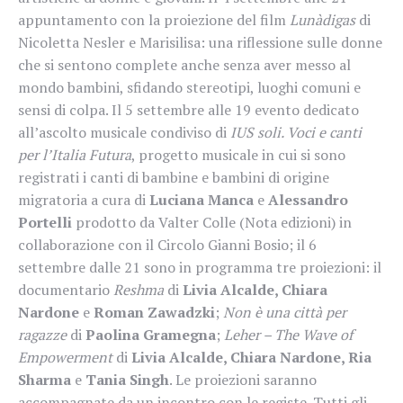
appuntamento con la proiezione del film
Lunàdigas
di
Nicoletta Nesler e Marisilisa: una riflessione sulle donne
che si sentono complete anche senza aver messo al
mondo bambini, sfidando stereotipi, luoghi comuni e
sensi di colpa. Il 5 settembre alle 19 evento dedicato
all’ascolto musicale condiviso di
IUS soli. Voci e canti
per l’Italia Futura
, progetto musicale in cui si sono
registrati i canti di bambine e bambini di origine
migratoria a cura di
Luciana Manca
e
Alessandro
Portelli
prodotto da Valter Colle (Nota edizioni) in
collaborazione con il Circolo Gianni Bosio; il 6
settembre dalle 21 sono in programma tre proiezioni: il
documentario
Reshma
di
Livia Alcalde, Chiara
Nardone
e
Roman
Zawadzki
;
Non è una città per
ragazze
di
Paolina Gramegna
;
Leher – The Wave of
Empowerment
di
Livia Alcalde, Chiara Nardone, Ria
Sharma
e
Tania Singh
. Le proiezioni saranno
accompagnate da un incontro con le registe. Tutti gli