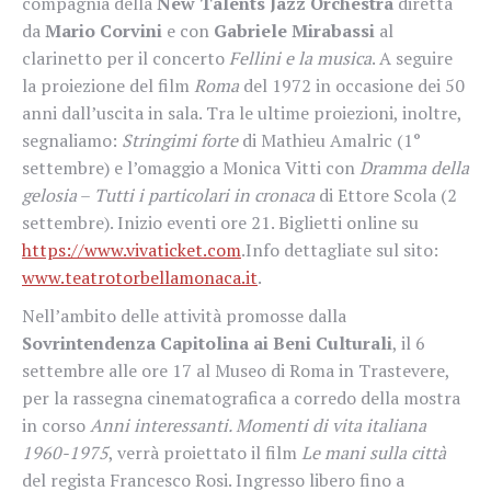
compagnia della
New Talents Jazz Orchestra
diretta
da
Mario Corvini
e con
Gabriele Mirabassi
al
clarinetto per il concerto
Fellini e la musica
. A seguire
la proiezione del film
Roma
del 1972 in occasione dei 50
anni dall’uscita in sala. Tra le ultime proiezioni, inoltre,
segnaliamo:
Stringimi forte
di Mathieu Amalric (1°
settembre) e l’omaggio a Monica Vitti con
Dramma della
gelosia
–
Tutti i particolari in cronaca
di Ettore Scola (2
settembre). Inizio eventi ore 21. Biglietti online su
https://www.vivaticket.com
.Info dettagliate sul sito:
www.teatrotorbellamonaca.it
.
Nell’ambito delle attività promosse dalla
Sovrintendenza Capitolina ai Beni Culturali
, il 6
settembre alle ore 17 al Museo di Roma in Trastevere,
per la rassegna cinematografica a corredo della mostra
in corso
Anni interessanti. Momenti di vita italiana
1960-1975
, verrà proiettato il film
Le mani sulla città
del regista Francesco Rosi. Ingresso libero fino a