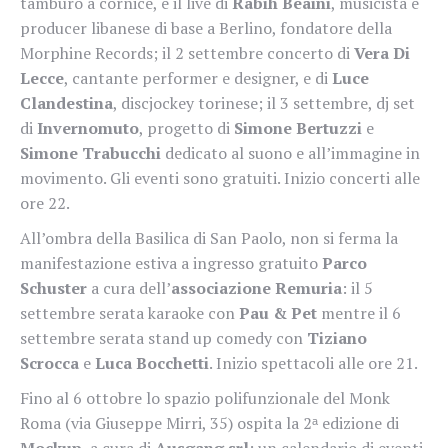
tamburo a cornice, e il live di
Rabih Beaini
, musicista e
producer libanese di base a Berlino, fondatore della
Morphine Records; il 2 settembre concerto di
Vera Di
Lecce
, cantante performer e designer, e di
Luce
Clandestina
, discjockey torinese; il 3 settembre, dj set
di
Invernomuto
, progetto di
Simone Bertuzzi
e
Simone Trabucchi
dedicato al suono e all’immagine in
movimento. Gli eventi sono gratuiti. Inizio concerti alle
ore 22.
All’ombra della Basilica di San Paolo, non si ferma la
manifestazione estiva a ingresso gratuito
Parco
Schuster
a cura dell’
associazione Remuria
: il 5
settembre serata karaoke con
Pau & Pet
mentre il 6
settembre serata stand up comedy con
Tiziano
Scrocca
e
Luca Bocchetti
. Inizio spettacoli alle ore 21.
Fino al 6 ottobre lo spazio polifunzionale del Monk
Roma (via Giuseppe Mirri, 35) ospita la 2ᵃ edizione di
Mockup
, a cura di
Ausgang srl
: un calendario di eventi