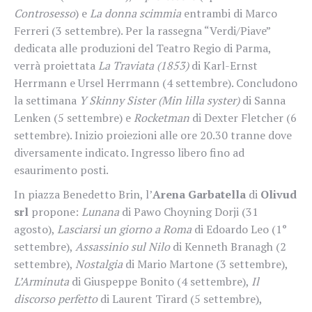
Controsesso
) e
La donna scimmia
entrambi di Marco
Ferreri (3 settembre). Per la rassegna “Verdi/Piave”
dedicata alle produzioni del Teatro Regio di Parma,
verrà proiettata
La Traviata (1853)
di Karl-Ernst
Herrmann e Ursel Herrmann (4 settembre). Concludono
la settimana
Y Skinny Sister (Min lilla syster)
di Sanna
Lenken (5 settembre) e
Rocketman
di Dexter Fletcher (6
settembre). Inizio proiezioni alle ore 20.30 tranne dove
diversamente indicato. Ingresso libero fino ad
esaurimento posti.
In piazza Benedetto Brin, l’
Arena Garbatella
di
Olivud
srl
propone:
Lunana
di Pawo Choyning Dorji (31
agosto),
Lasciarsi un giorno a Roma
di Edoardo Leo (1°
settembre),
Assassinio sul Nilo
di Kenneth Branagh (2
settembre),
Nostalgia
di Mario Martone (3 settembre),
L’Arminuta
di Giuspeppe Bonito (4 settembre),
Il
discorso perfetto
di Laurent Tirard (5 settembre),