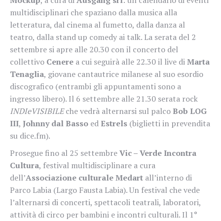
multidisciplinari che spaziano dalla musica alla
letteratura, dal cinema al fumetto, dalla danza al
teatro, dalla stand up comedy ai talk. La serata del 2
settembre si apre alle 20.30 con il concerto del
collettivo
Cenere
a cui seguirà alle 22.30 il live di
Marta
Tenaglia
, giovane cantautrice milanese al suo esordio
discografico (entrambi gli appuntamenti sono a
ingresso libero). Il 6 settembre alle 21.30 serata rock
INDIeVISIBILE
che vedrà alternarsi sul palco
Bob LOG
III
,
Johnny dal Basso
ed
Estrels
(biglietti in prevendita
su dice.fm).
Prosegue fino al 25 settembre
Vic – Verde Incontra
Cultura
, festival multidisciplinare a cura
dell’
Associazione culturale Medart
all’interno di
Parco Labia (Largo Fausta Labia). Un festival che vede
l’alternarsi di concerti, spettacoli teatrali, laboratori,
attività di circo per bambini e incontri culturali. Il 1°