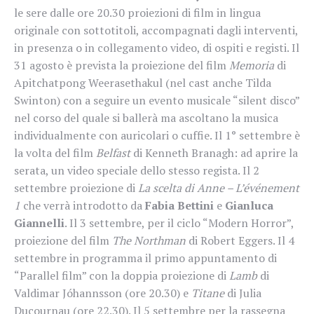
le sere dalle ore 20.30 proiezioni di film in lingua
originale con sottotitoli, accompagnati dagli interventi,
in presenza o in collegamento video, di ospiti e registi. Il
31 agosto è prevista la proiezione del film
Memoria
di
Apitchatpong Weerasethakul (nel cast anche Tilda
Swinton) con a seguire un evento musicale “silent disco”
nel corso del quale si ballerà ma ascoltano la musica
individualmente con auricolari o cuffie. Il 1° settembre è
la volta del film
Belfast
di Kenneth Branagh: ad aprire la
serata, un video speciale dello stesso regista. Il 2
settembre proiezione di
La scelta di Anne – L’événement
1
che verrà introdotto da
Fabia Bettini
e
Gianluca
Giannelli
. Il 3 settembre, per il ciclo “Modern Horror”,
proiezione del film
The Northman
di Robert Eggers. Il 4
settembre in programma il primo appuntamento di
“Parallel film” con la doppia proiezione di
Lamb
di
Valdimar Jóhannsson (ore 20.30) e
Titane
di Julia
Ducournau (ore 22.30). Il 5 settembre per la rassegna