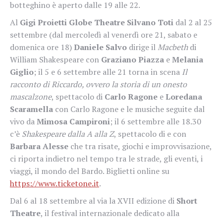
botteghino è aperto dalle 19 alle 22.
Al
Gigi Proietti Globe Theatre Silvano Toti
dal 2 al 25
settembre (dal mercoledì al venerdì ore 21, sabato e
domenica ore 18)
Daniele Salvo
dirige il
Macbeth
di
William Shakespeare con
Graziano Piazza
e
Melania
Giglio
; il 5 e 6 settembre alle 21 torna in scena
Il
racconto di Riccardo, ovvero la storia di un onesto
mascalzone
, spettacolo di
Carlo Ragone
e
Loredana
Scaramella
con Carlo Ragone e le musiche seguite dal
vivo da
Mimosa Campironi
; il 6 settembre alle 18.30
c’è
Shakespeare dalla A alla Z
, spettacolo di e con
Barbara Alesse
che tra risate, giochi e improvvisazione,
ci riporta indietro nel tempo tra le strade, gli eventi, i
viaggi, il mondo del Bardo. Biglietti online su
https://www.ticketone.it
.
Dal 6 al 18 settembre al via la XVII edizione di
Short
Theatre
, il festival internazionale dedicato alla