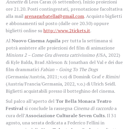
Annette
di Leos Carax (6 settembre). Inizio proiezioni
ore 21.20. Posti contingentati, prenotazione facoltativa
alla mail
arenagarbatella@gmail.com
. Acquisto biglietti
e abbonamenti sul posto (dalle ore 20.30) oppure
biglietti online su
http://www.2tickets.it
.
Al
Nuovo Cinema Aquila
per tutta la settimana si
potrà assistere alle proiezioni del film di animazione
Minions 2 – Come Gru diventa cattivissimo (
USA, 2022)
di Kyle Balda, Brad Ableson & Jonathan del Val e dei due
film drammatici
Fabian – Going To The Dogs
(Germania/Austria, 2021; v.o) di Dominik Graf e
Rimini
(Austria/Francia/Germania, 2022, v.o.) di Ulrich Seidl.
Biglietti acquistabili presso il botteghino del cinema.
Sul palco all’aperto del
Tor Bella Monaca
Teatro
Festival
si conclude la rassegna
Cinema di raccordo
a
cura dell’
Associazione Culturale Seven Cults
. Il 31
agosto, una serata dedicata a Federico Fellini in