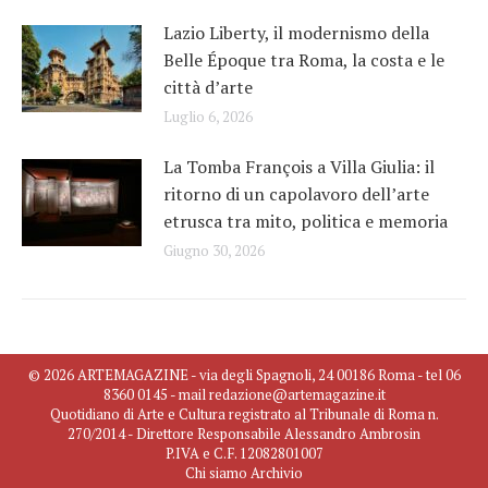
Lazio Liberty, il modernismo della
Belle Époque tra Roma, la costa e le
città d’arte
Luglio 6, 2026
La Tomba François a Villa Giulia: il
ritorno di un capolavoro dell’arte
etrusca tra mito, politica e memoria
Giugno 30, 2026
© 2026 ARTEMAGAZINE - via degli Spagnoli, 24 00186 Roma - tel 06
8360 0145 - mail redazione@artemagazine.it
Quotidiano di Arte e Cultura registrato al Tribunale di Roma n.
270/2014 - Direttore Responsabile Alessandro Ambrosin
P.IVA e C.F. 12082801007
Chi siamo
Archivio