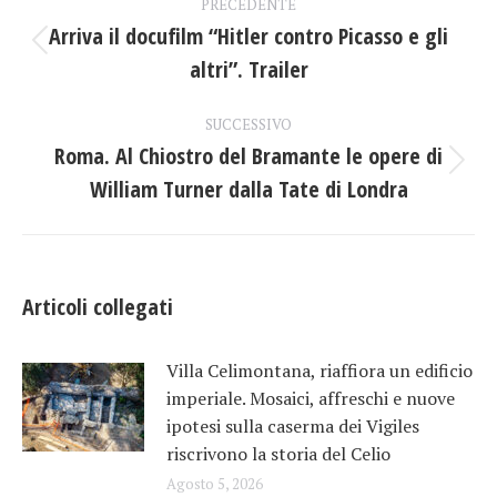
PRECEDENTE
tra
Arriva il docufilm “Hitler contro Picasso e gli
Post
altri”. Trailer
i
precedente:
post
SUCCESSIVO
Roma. Al Chiostro del Bramante le opere di
Prossimo
William Turner dalla Tate di Londra
post:
Articoli collegati
Villa Celimontana, riaffiora un edificio
imperiale. Mosaici, affreschi e nuove
ipotesi sulla caserma dei Vigiles
riscrivono la storia del Celio
Agosto 5, 2026