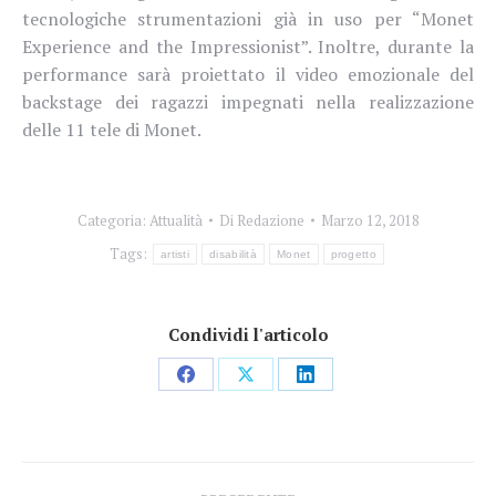
tecnologiche strumentazioni già in uso per “Monet
Experience and the Impressionist”. Inoltre, durante la
performance sarà proiettato il video emozionale del
backstage dei ragazzi impegnati nella realizzazione
delle 11 tele di Monet.
Categoria:
Attualità
Di
Redazione
Marzo 12, 2018
Tags:
artisti
disabilità
Monet
progetto
Condividi l'articolo
Condividi
Condividi
Condividi
su
su
su
Facebook
X
LinkedIn
Naviga