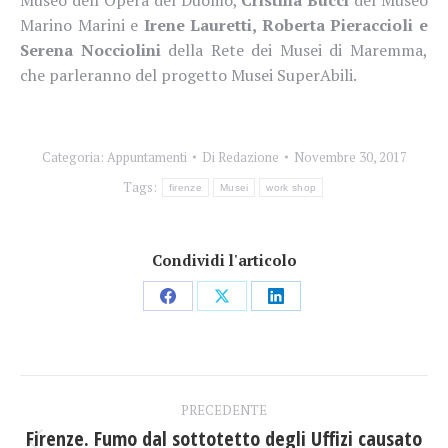
Marino Marini e
Irene Lauretti, Roberta Pieraccioli e
Serena Nocciolini
della Rete dei Musei di Maremma,
che parleranno del progetto Musei SuperAbili.
Categoria:
Appuntamenti
Di
Redazione
Novembre 30, 2017
Tags:
firenze
Musei
work shop
Condividi l'articolo
Condividi
Condividi
Condividi
su
su
su
Facebook
X
LinkedIn
Naviga
PRECEDENTE
tra
Firenze. Fumo dal sottotetto degli Uffizi causato