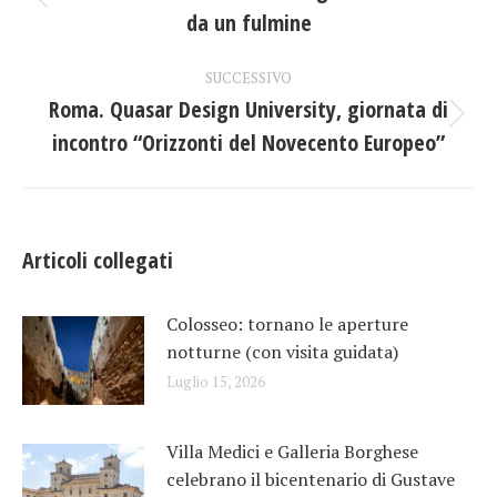
Post
da un fulmine
i
precedente:
post
SUCCESSIVO
Roma. Quasar Design University, giornata di
Prossimo
incontro “Orizzonti del Novecento Europeo”
post:
Articoli collegati
Colosseo: tornano le aperture
notturne (con visita guidata)
Luglio 15, 2026
Villa Medici e Galleria Borghese
celebrano il bicentenario di Gustave