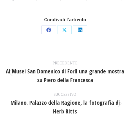
Condividi l'articolo
Condividi
Condividi
Condividi
su
su
su
Facebook
X
LinkedIn
Naviga
PRECEDENTE
tra
Ai Musei San Domenico di Forlì una grande mostra
Post
su Piero della Francesca
i
precedente:
post
SUCCESSIVO
Milano. Palazzo della Ragione, la fotografia di
Prossimo
Herb Ritts
post: