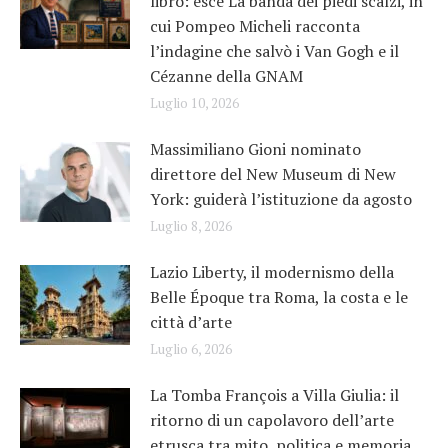
libro: esce La banda dei piedi scalzi, in
cui Pompeo Micheli racconta
l’indagine che salvò i Van Gogh e il
Cézanne della GNAM
Luglio 10, 2026
Massimiliano Gioni nominato
direttore del New Museum di New
York: guiderà l’istituzione da agosto
Luglio 8, 2026
Lazio Liberty, il modernismo della
Belle Époque tra Roma, la costa e le
città d’arte
Luglio 6, 2026
La Tomba François a Villa Giulia: il
ritorno di un capolavoro dell’arte
etrusca tra mito, politica e memoria