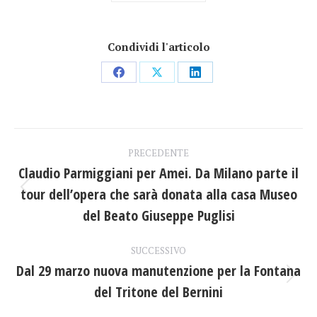
Condividi l'articolo
Condividi
Condividi
Condividi
su
su
su
Facebook
X
LinkedIn
Naviga
PRECEDENTE
tra
Claudio Parmiggiani per Amei. Da Milano parte il
tour dell’opera che sarà donata alla casa Museo
Post
i
precedente:
del Beato Giuseppe Puglisi
post
SUCCESSIVO
Dal 29 marzo nuova manutenzione per la Fontana
Prossimo
del Tritone del Bernini
post: