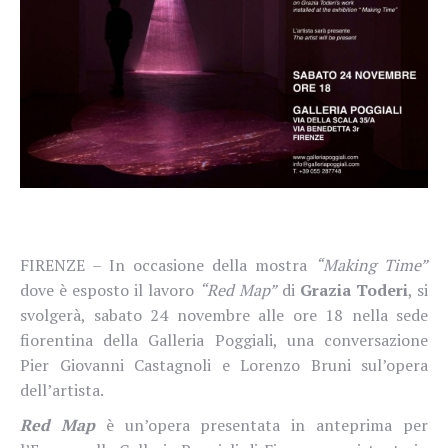
FIRENZE – In occasione della mostra
“Making Time”
dove è esposto il lavoro
“Red Map”
di
Grazia Toderi
, si
svolgerà, sabato 24 novembre alle ore 18 nella sede
fiorentina della Galleria Poggiali, una conversazione
Pier Giovanni Castagnoli e Lorenzo Bruni sul’opera
dell’artista.
Red Map
è un’opera presentata in anteprima per