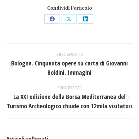
Condividi l'articolo
Condividi
Condividi
Condividi
su
su
su
Facebook
X
LinkedIn
Naviga
PRECEDENTE
tra
Bologna. Cinquanta opere su carta di Giovanni
Post
Boldini. Immagini
i
precedente:
post
SUCCESSIVO
La XXI edizione della Borsa Mediterranea del
Prossimo
Turismo Archeologico chiude con 12mila visitatori
post:
Articoli collegati