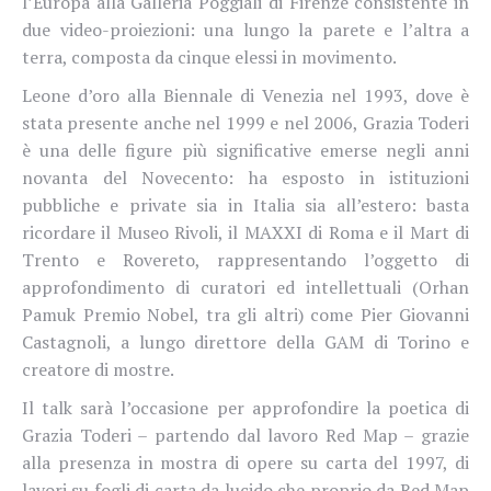
l’Europa alla Galleria Poggiali di Firenze consistente in
due video-proiezioni: una lungo la parete e l’altra a
terra, composta da cinque elessi in movimento.
Leone d’oro alla Biennale di Venezia nel 1993, dove è
stata presente anche nel 1999 e nel 2006, Grazia Toderi
è una delle figure più significative emerse negli anni
novanta del Novecento: ha esposto in istituzioni
pubbliche e private sia in Italia sia all’estero: basta
ricordare il Museo Rivoli, il MAXXI di Roma e il Mart di
Trento e Rovereto, rappresentando l’oggetto di
approfondimento di curatori ed intellettuali (Orhan
Pamuk Premio Nobel, tra gli altri) come Pier Giovanni
Castagnoli, a lungo direttore della GAM di Torino e
creatore di mostre.
Il talk sarà l’occasione per approfondire la poetica di
Grazia Toderi – partendo dal lavoro Red Map – grazie
alla presenza in mostra di opere su carta del 1997, di
lavori su fogli di carta da lucido che proprio da Red Map