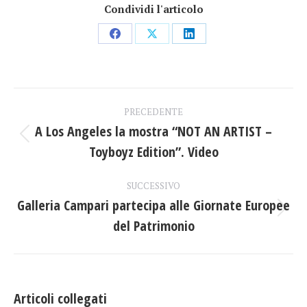
Condividi l'articolo
Condividi
Condividi
Condividi
su
su
su
Facebook
X
LinkedIn
Naviga
PRECEDENTE
tra
A Los Angeles la mostra “NOT AN ARTIST –
Post
Toyboyz Edition”. Video
i
precedente:
post
SUCCESSIVO
Galleria Campari partecipa alle Giornate Europee
Prossimo
del Patrimonio
post:
Articoli collegati