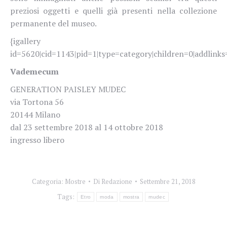
preziosi oggetti e quelli già presenti nella collezione
permanente del museo.
{igallery
id=5620|cid=1143|pid=1|type=category|children=0|addlinks=
Vademecum
GENERATION PAISLEY MUDEC
via Tortona 56
20144 Milano
dal 23 settembre 2018 al 14 ottobre 2018
ingresso libero
Categoria:
Mostre
Di
Redazione
Settembre 21, 2018
Tags:
Etro
moda
mostra
mudec