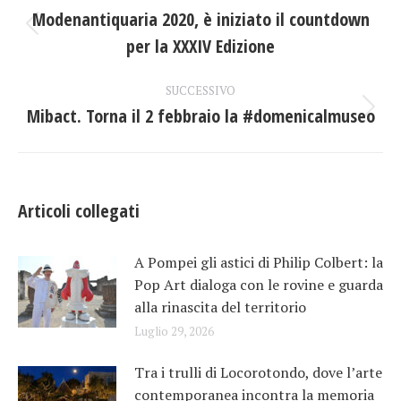
tra
Modenantiquaria 2020, è iniziato il countdown
Post
per la XXXIV Edizione
i
precedente:
post
SUCCESSIVO
Mibact. Torna il 2 febbraio la #domenicalmuseo
Prossimo
post:
Articoli collegati
A Pompei gli astici di Philip Colbert: la
Pop Art dialoga con le rovine e guarda
alla rinascita del territorio
Luglio 29, 2026
Tra i trulli di Locorotondo, dove l’arte
contemporanea incontra la memoria