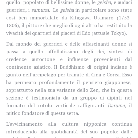
quello
popolato di bellissime donne, le
geisha
, e audaci
guerrieri, i
samurai
. Le
geisha
in particolare sono state
così ben immortalate da Kitagawa Utamaro (1753-
1806), il pittore che meglio di ogni altro ha restituito la
vivacità dei quartieri dei piaceri di Edo (attuale Tokyo).
Dal mondo dei guerrieri e delle affascinanti donne si
passa a quello affollatissimo degli dei, sintesi di
credenze autoctone e influenze provenienti dal
continente asiatico. Il Buddhismo di origini indiane è
giunto nell’arcipelago per tramite di Cina e Corea. Esso
ha permeato profondamente il pensiero giapponese,
soprattutto nella sua variante dello Zen, che in questa
sezione è testimoniata da un gruppo di dipinti nel
formato del rotolo verticale raffiguranti
Daruma
, il
mitico fondatore di questa setta.
L’avvicinamento alla cultura nipponica continua
introducendo alla quotidianità del suo popolo: dalle