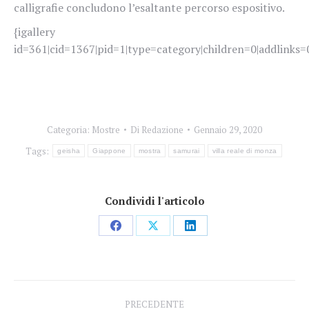
calligrafie concludono l’esaltante percorso espositivo.
{igallery
id=361|cid=1367|pid=1|type=category|children=0|addlinks=0
Categoria:
Mostre
Di
Redazione
Gennaio 29, 2020
Tags:
geisha
Giappone
mostra
samurai
villa reale di monza
Condividi l'articolo
Condividi
Condividi
Condividi
su
su
su
Facebook
X
LinkedIn
Naviga
PRECEDENTE