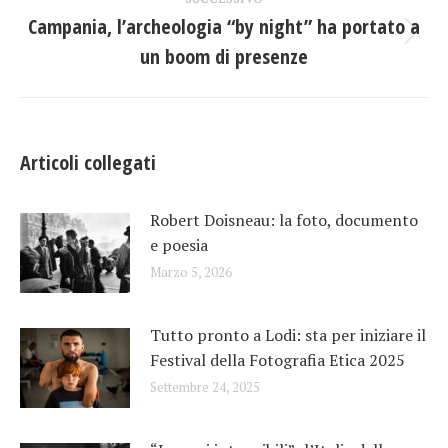
post
Campania, l’archeologia “by night” ha portato a
Prossimo
un boom di presenze
post:
Articoli collegati
Robert Doisneau: la foto, documento
e poesia
Marzo 5, 2026
Tutto pronto a Lodi: sta per iniziare il
Festival della Fotografia Etica 2025
Settembre 24, 2025