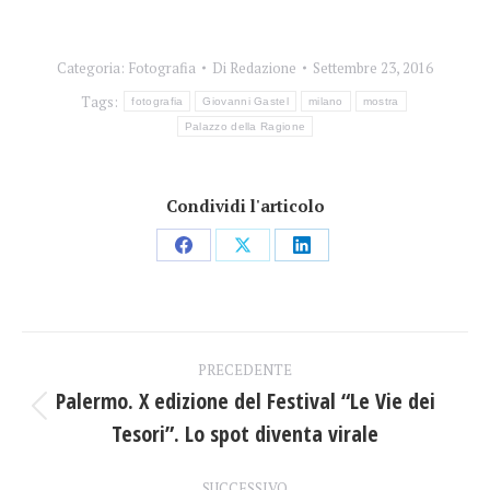
Categoria:
Fotografia
Di
Redazione
Settembre 23, 2016
Tags:
fotografia
Giovanni Gastel
milano
mostra
Palazzo della Ragione
Condividi l'articolo
Condividi
Condividi
Condividi
su
su
su
Facebook
X
LinkedIn
Naviga
PRECEDENTE
tra
Palermo. X edizione del Festival “Le Vie dei
Post
Tesori”. Lo spot diventa virale
i
precedente:
SUCCESSIVO