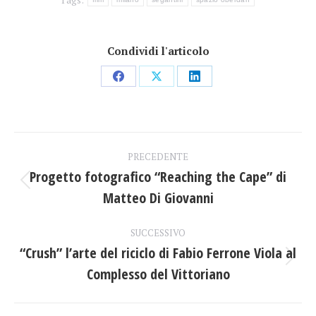
Condividi l'articolo
Condividi
Condividi
Condividi
su
su
su
Facebook
X
LinkedIn
Naviga
PRECEDENTE
tra
Progetto fotografico “Reaching the Cape” di
Post
Matteo Di Giovanni
i
precedente:
post
SUCCESSIVO
“Crush” l’arte del riciclo di Fabio Ferrone Viola al
Prossimo
Complesso del Vittoriano
post: