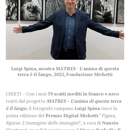
Luigi Spina, mostra MATRES - L’anima di questa
terra è il fango, 2022, Fondazione Michetti
CHIETI – Con i suoi
39 scatti inediti in bianco e nero
tratti dal progetto
MATRES – L’anima di questa terra
è il fango
, il fotografo campano
Luigi Spina
vince la
prima edizione del
Premio Digital Michetti
“
Figura,
figurae. L’immagine delle immagini
”, a cura di
Nunzio
Giustozzi
, in collaborazione con il
Museo Barbella di