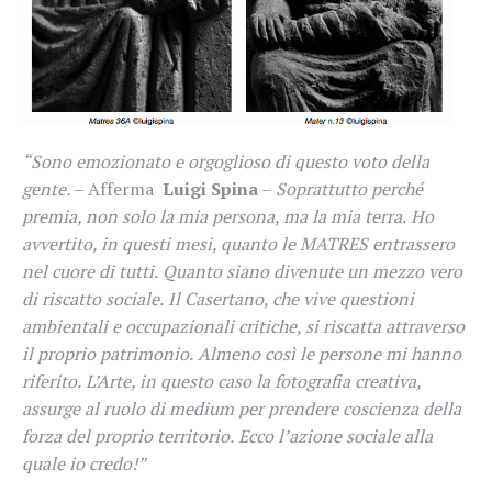
“Sono emozionato e orgoglioso di questo voto della
gente.
– Afferma
Luigi Spina
–
Soprattutto perché
premia, non solo la mia persona, ma la mia terra.
Ho
avvertito, in questi mesi, quanto le MATRES entrassero
nel cuore di tutti.
Quanto siano divenute un mezzo vero
di riscatto sociale.
Il Casertano, che vive questioni
ambientali e occupazionali critiche, si riscatta attraverso
il proprio patrimonio.
Almeno così le persone mi hanno
riferito.
L’Arte, in questo caso la fotografia creativa,
assurge al ruolo di medium per prendere coscienza della
forza del proprio territorio.
Ecco l’azione sociale alla
quale io credo!”