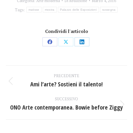
Categoria:
Arte moderna
Di
Redazione
Marzo 4, 2016
Tags:
matisse
mostra
Palazzo delle Esposizioni
rassegna
Condividi l'articolo
Condividi
Condividi
Condividi
su
su
su
Facebook
X
LinkedIn
Naviga
PRECEDENTE
tra
Ami l’arte? Sostieni il talento!
Post
precedente:
i
SUCCESSIVO
ONO Arte contemporanea. Bowie before Ziggy
post
Prossimo
post: