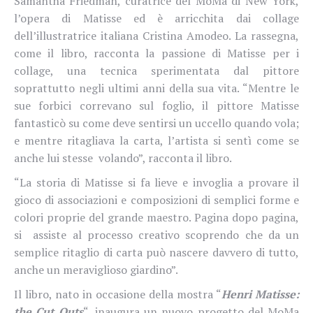
Samantha Friedman, curatrice del MoMa di New York,
l’opera di Matisse ed è arricchita dai collage
dell’illustratrice italiana Cristina Amodeo. La rassegna,
come il libro, racconta la passione
di Matisse per i
collage, una tecnica sperimentata dal pittore
soprattutto negli ultimi anni della sua vita.
“Mentre le
sue forbici correvano sul foglio, il pittore Matisse
fantasticò su come deve sentirsi un uccello quando vola;
e mentre ritagliava la carta, l’artista si sentì come se
anche lui stesse volando”, racconta il libro.
“La storia di Matisse si fa lieve e invoglia a provare il
gioco di associazioni e composizioni di semplici forme e
colori proprie del grande maestro. Pagina dopo pagina,
si assiste al processo creativo scoprendo che da un
semplice ritaglio di carta può nascere davvero di tutto,
anche un meraviglioso giardino”.
Il libro, nato in occasione della mostra “
Henri Matisse:
the Cut Outs
“, inaugura un nuovo progetto del MoMa