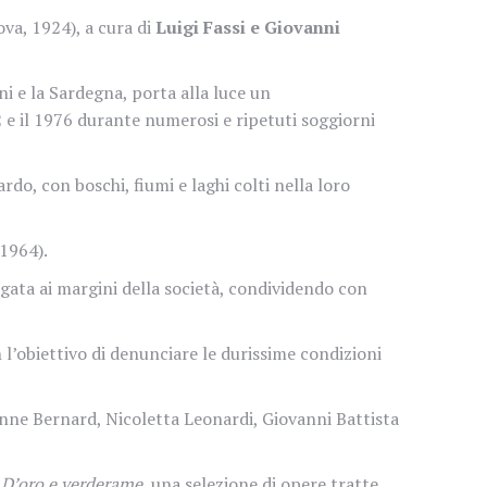
va, 1924), a cura di
Luigi Fassi e Giovanni
ni e la Sardegna,
porta alla luce un
62 e il 1976 durante numerosi e ripetuti soggiorni
rdo, con boschi, fiumi e laghi colti nella loro
(1964).
egata ai margini della società, condividendo con
n l’obiettivo di denunciare le durissime condizioni
ienne Bernard, Nicoletta Leonardi, Giovanni Battista
o
D’oro e verderame
, una selezione di opere tratte