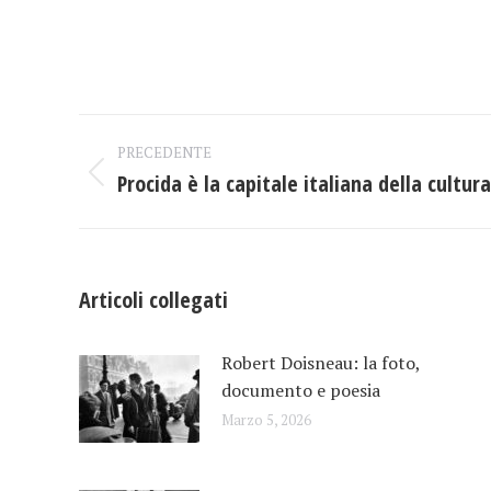
Naviga
PRECEDENTE
tra
Procida è la capitale italiana della cultura
Post
precedente:
i
post
Articoli collegati
Robert Doisneau: la foto,
documento e poesia
Marzo 5, 2026