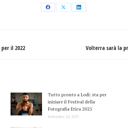
Condividi
Condividi
Condividi
su
su
su
Facebook
X
LinkedIn
 per il 2022
Volterra sarà la p
Prossimo
post:
Tutto pronto a Lodi: sta per
iniziare il Festival della
Fotografia Etica 2025
Settembre 24, 2025