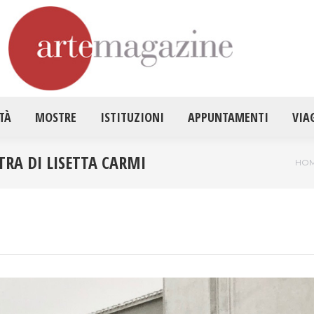
HOME
ATTUALITÀ
MOSTRE
ISTITUZ
TÀ
MOSTRE
ISTITUZIONI
APPUNTAMENTI
VIA
RA DI LISETTA CARMI
Tu s
HO