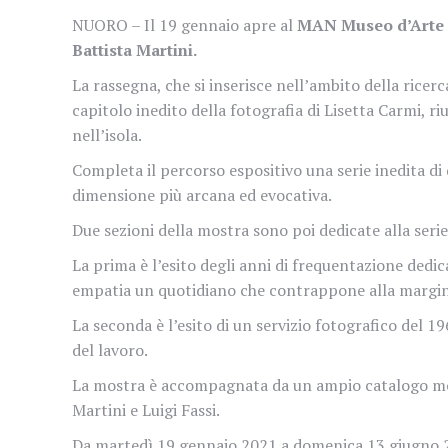
NUORO – Il 19 gennaio apre al
MAN Museo d’Arte 
Battista Martini.
La rassegna,
che si inserisce nell’ambito della ricer
capitolo
inedito della fotografia di Lisetta Carmi, r
nell’isola.
Completa il percorso espositivo una serie inedita di d
dimensione più arcana ed evocativa.
Due sezioni della mostra sono poi dedicate alla seri
La prima è l’esito degli anni di frequentazione dedic
empatia un quotidiano che contrappone alla margina
La seconda è l’esito di un servizio fotografico del 1
del lavoro.
La mostra è accompagnata da un ampio
catalogo
mo
Martini e Luigi Fassi.
Da martedì 19 gennaio 2021 a domenica 13 giugno 20