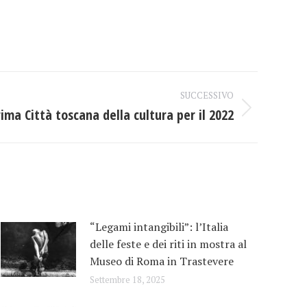
SUCCESSIVO
rima Città toscana della cultura per il 2022
“Legami intangibili”: l’Italia
delle feste e dei riti in mostra al
Museo di Roma in Trastevere
Settembre 18, 2025