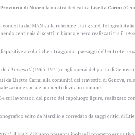
Provincia di Nuoro
la mostra
dedicata a
Lisetta Carmi
(Geno
ca condotta dal MAN sulla relazione tra i grandi fotografi italia
iunendo centinaia di scatti in bianco e nero realizzati tra il 19
iapositive a colori che ritraggono i paesaggi dell’entroterra sa
e de
I Travestiti
(1965-1971) e agli operai del porto di Genova 
ati da Lisetta Carmi alla comunità dei travestiti di Genova, rel
lizzazione sociale momenti di vita in comune.
964 sui lavoratori del porto del capoluogo ligure, realizzato co
nografico edito da Marsilio e corredato da saggi critici di Et
21*, il MAN di Nuoro presenta inoltre il progetto espositiv