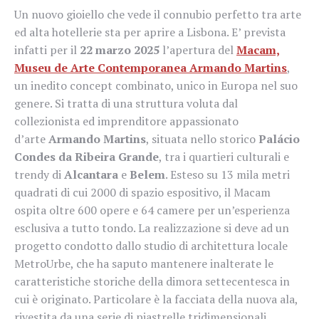
Un nuovo gioiello che vede il connubio perfetto tra arte
ed alta hotellerie sta per aprire a Lisbona. E’ prevista
infatti per il
22 marzo 2025
l’apertura del
Macam,
Museu de Arte Contemporanea Armando Martins
,
un inedito concept combinato, unico in Europa nel suo
genere. Si tratta di una struttura voluta dal
collezionista ed imprenditore appassionato
d’arte
Armando Martins
, situata nello storico
Palácio
Condes da Ribeira Grande
, tra i quartieri culturali e
trendy di
Alcantara
e
Belem
. Esteso su 13 mila metri
quadrati di cui 2000 di spazio espositivo, il Macam
ospita oltre 600 opere e 64 camere per un’esperienza
esclusiva a tutto tondo. La realizzazione si deve ad un
progetto condotto dallo studio di architettura locale
MetroUrbe, che ha saputo mantenere inalterate le
caratteristiche storiche della dimora settecentesca in
cui è originato. Particolare è la facciata della nuova ala,
rivestita da una serie di piastrelle tridimensionali