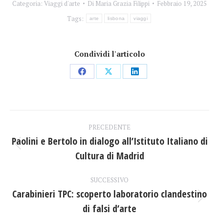
Categoria:
Viaggi d'arte
Di
Maria Grazia Filippi
Febbraio 19, 2025
Tags:
arte
lisbona
viaggi
Condividi l'articolo
Condividi
Condividi
Condividi
su
su
su
Facebook
X
LinkedIn
Naviga
PRECEDENTE
tra
Paolini e Bertolo in dialogo all’Istituto Italiano di
Post
Cultura di Madrid
i
precedente:
post
SUCCESSIVO
Carabinieri TPC: scoperto laboratorio clandestino
Prossimo
di falsi d’arte
post: