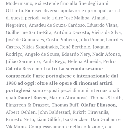
Modernismo, e si estende fino alla fine degli anni
Ottanta. Riunisce diversi capolavori e i principali artisti
di questi periodi, vale a dire José Malhoa, Almada
Negreiros, Amadeu de Souza-Cardoso, Eduardo Viana,
Guilherme Santa-Rita, António Dacosta, Vieira da Silva,
José de Guimarães, Costa Pinheiro, Júlio Pomar, Lourdes
Castro, Nikias Skapinakis, René Bértholo, Joaquim
Rodrigo, Ângelo de Sousa, Eduardo Nery, Nadir Afonso,
Júlião Sarmento, Paula Rego, Helena Almeida, Pedro
Cabrita Reis e molti altri.
La seconda sezione
comprende l’arte portoghese e internazionale dal
1980 ad oggi: oltre alle opere di rinomati artisti
portoghesi
, sono esposti pezzi di nomi internazionali
quali
Daniel Buren
, Marina Abramović, Thomas Struth,
Elmgreen & Dragset, Thomas Ruff,
Olafur Eliasson
,
Albert Oehlen, John Baldessari, Rirkrit Tiravanija,
Ernesto Neto, Liam Gillick, Isa Genzken, Dan Graham e
Vik Muniz. Complessivamente nella collezione, che