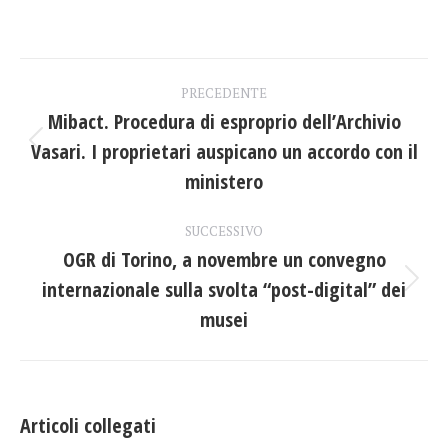
su
su
su
Facebook
X
LinkedIn
Naviga
PRECEDENTE
tra
Mibact. Procedura di esproprio dell’Archivio
Vasari. I proprietari auspicano un accordo con il
Post
i
precedente:
ministero
post
SUCCESSIVO
OGR di Torino, a novembre un convegno
internazionale sulla svolta “post-digital” dei
Prossimo
post:
musei
Articoli collegati