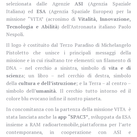
selezionata dalle Agenzie
ASI
(Agenzia Spaziale
Italiana) ed
ESA
(Agenzia Spaziale Europea) per la
missione
“VITA” (acronimo di
Vitalità, Innovazione,
Tecnologia e Abilità
)
dell’Astronauta italiano Paolo
Nespoli.
Il logo è costituito dal Terzo Paradiso di Michelangelo
Pistoletto che unisce i principali messaggi della
missione e in cui risaltano tre elementi: un filamento di
DNA – nel cerchio a sinistra, simbolo di
vita e di
scienz
a; un libro – nel cerchio di destra, simbolo
della
cultura e dell’istruzione
; e la Terra – al centro –
simbolo dell’
umanità.
Il cerchio tutto intorno ed il
colore blu evocano infine il nostro pianeta.
In concomitanza con la partenza della missione VITA
è
stata lanciata anche la
app “SPAC3”
, sviluppata da ESA
insieme a RAM radioartemobile,
piattaforma per l’arte
contemporanea, in cooperazione con ASI e