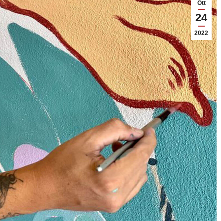
Ott
24
2022