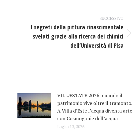
ebook
X
LinkedIn
SUCCESSIVO
I segreti della pittura rinascimentale
svelati grazie alla ricerca dei chimici
Prossimo
post:
dell’Università di Pisa
VILLÆSTATE 2026, quando il
patrimonio vive oltre il tramonto.
A Villa d’Este l’acqua diventa arte
con Cosmogonie dell’acqua
Luglio 13, 2026