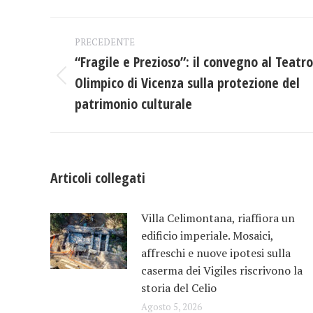
Fac
Naviga
PRECEDENTE
tra
“Fragile e Prezioso”: il convegno al Teatro
Olimpico di Vicenza sulla protezione del
Post
i
precedente:
patrimonio culturale
post
Articoli collegati
Villa Celimontana, riaffiora un
edificio imperiale. Mosaici,
affreschi e nuove ipotesi sulla
caserma dei Vigiles riscrivono la
storia del Celio
Agosto 5, 2026