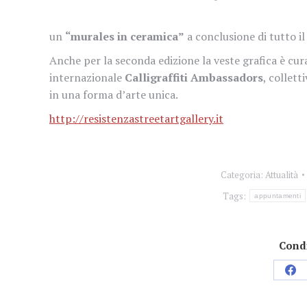
un
“murales in ceramica”
a conclusione di tutto i
Anche per la seconda edizione la veste grafica è cu
internazionale
Calligraffiti Ambassadors
, collett
in una forma d’arte unica.
http://resistenzastreetartgallery.it
Categoria:
Attualità
Tags:
appuntamenti
Condi
Con
su