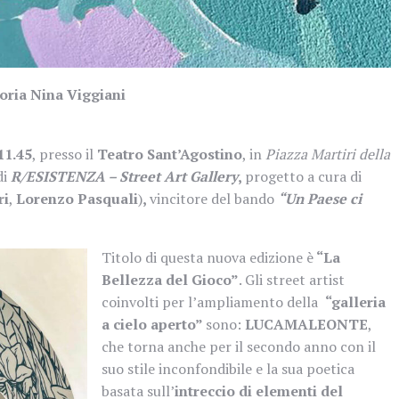
oria Nina Viggiani
11.45
, presso il
Teatro Sant’Agostino
, in
Piazza Martiri della
di
R/ESISTENZA – Street Art Gallery
,
progetto a cura di
ri
,
Lorenzo Pasquali
)
,
vincitore del bando
“Un Paese ci
Titolo di questa nuova edizione è
“La
Bellezza del Gioco”
. Gli street artist
coinvolti per l’ampliamento della
“galleria
a cielo aperto”
sono:
LUCAMALEONTE
,
che torna anche per il secondo anno con il
suo stile inconfondibile e la sua poetica
basata sull’
intreccio di elementi del