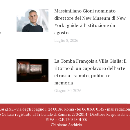
Massimiliano Gioni nominato
direttore del New Museum di New
York: guiderà l’istituzione da
n
agosto
Luglio 8, 2026
La Tomba François a Villa Giulia: il
ritorno di un capolavoro dell’arte
etrusca tra mito, politica e
memoria
Giugno 30, 2026
INE - via degli Spagnoli, 24 00186 Roma - tel 06 8360 0145 - mail redazio
e Cultura registrato al Tribunale di Roma n. 270/2014 - Direttore Responsabil
P.IVA e C.F. 12082801007
Chi siamo
Archivio