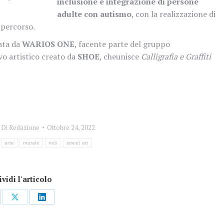
inclusione e integrazione di persone
adulte con autismo
, con la realizzazione di
l percorso.
rata da
WARIOS ONE
, facente parte del gruppo
ivo artistico creato da
SHOE
, cheunisce
Calligrafia e Graffiti
Di
Redazione
Ottobre 24, 2022
arte
murale
rieti
street art
vidi l'articolo
dividi
Condividi
Condividi
su
su