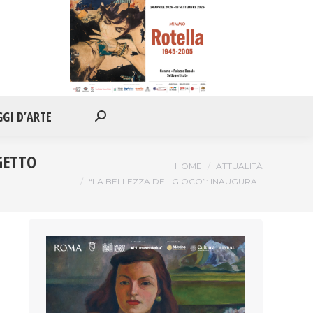
IONI
APPUNTAMENTI
VIAGGI D’ARTE
Cerca:
GGI D’ARTE
Cerca:
GETTO
Tu sei qui:
HOME
ATTUALITÀ
“LA BELLEZZA DEL GIOCO”: INAUGURA…