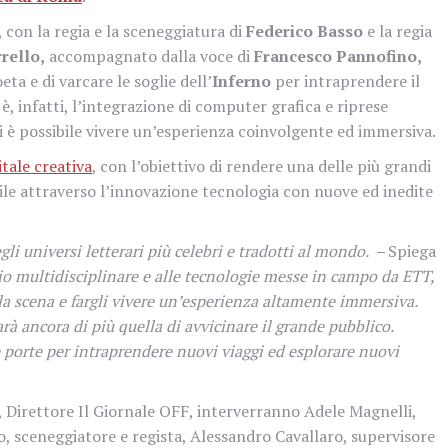
, con la regia e la sceneggiatura di
Federico Basso
e la regia
rello,
accompagnato dalla voce di
Francesco Pannofino,
ta e di varcare le soglie dell’
Inferno
per intraprendere il
è, infatti, l’integrazione di computer grafica e riprese
li è possibile vivere un’esperienza coinvolgente ed immersiva.
itale creativa
, con l’obiettivo di rendere una delle più grandi
ibile attraverso l’innovazione tecnologia con nuove ed inedite
li universi letterari più celebri e tradotti al mondo. –
Spiega
io multidisciplinare e alle tecnologie messe in campo da ETT,
ella scena e fargli vivere un’esperienza altamente immersiva.
arà ancora di più quella di avvicinare il grande pubblico.
re porte per intraprendere nuovi viaggi ed esplorare nuovi
 Direttore Il Giornale OFF, interverranno Adele Magnelli,
o, sceneggiatore e regista, Alessandro Cavallaro, supervisore