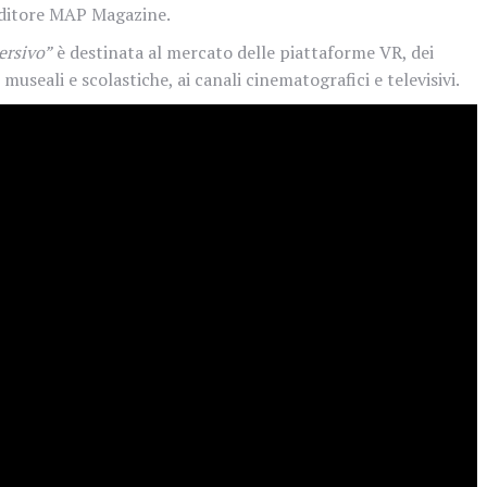
 editore MAP Magazine.
ersivo”
è destinata al mercato delle piattaforme VR, dei
i museali e scolastiche, ai canali cinematografici e televisivi.