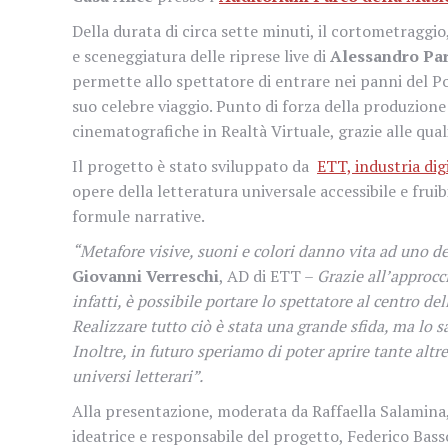
Della durata di circa sette minuti, il cortometraggio
e sceneggiatura delle riprese live di
Alessandro Par
permette allo spettatore di entrare nei panni del Poe
suo celebre viaggio. Punto di forza della produzione 
cinematografiche in Realtà Virtuale, grazie alle qua
Il progetto è stato sviluppato da
ETT, industria dig
opere della letteratura universale accessibile e fru
formule narrative.
“Metafore visive, suoni e colori danno vita ad uno deg
Giovanni Verreschi
, AD di ETT –
Grazie all’approcc
infatti, è possibile portare lo spettatore al centro d
Realizzare tutto ciò è stata una grande sfida, ma lo s
Inoltre, in futuro speriamo di poter aprire tante alt
universi letterari”.
Alla presentazione, moderata da Raffaella Salamina,
ideatrice e responsabile del progetto, Federico Bass