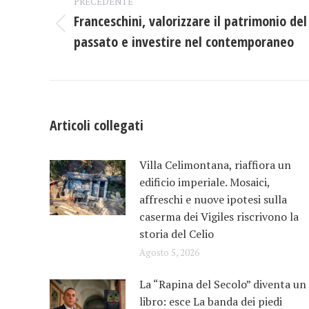
PRECEDENTE
tra
Franceschini, valorizzare il patrimonio del
Post
i
passato e investire nel contemporaneo
precedente:
post
Articoli collegati
Villa Celimontana, riaffiora un
edificio imperiale. Mosaici,
affreschi e nuove ipotesi sulla
caserma dei Vigiles riscrivono la
storia del Celio
Agosto 5, 2026
La “Rapina del Secolo” diventa un
libro: esce La banda dei piedi