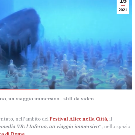
15
2021
o, un viaggio immersivo - still da video
entato, nell’ambito del
Festival Alice nella Città
,
il
media VR: l’Inferno, un viaggio immersivo
”
, nello spazio
ca di Roma
.