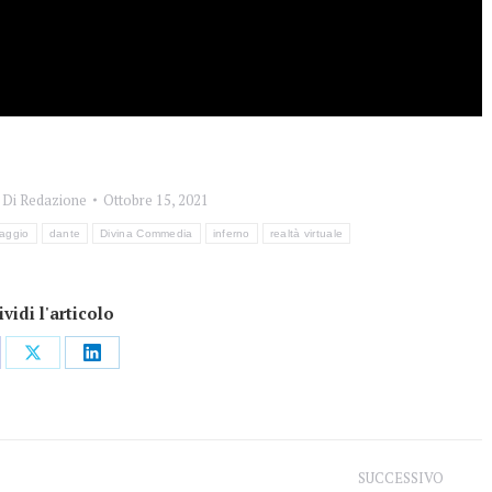
Di
Redazione
Ottobre 15, 2021
raggio
dante
Divina Commedia
inferno
realtà virtuale
vidi l'articolo
dividi
Condividi
Condividi
su
su
ebook
X
LinkedIn
SUCCESSIVO