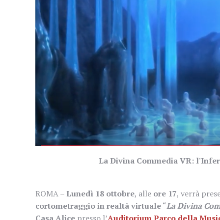
La Divina Commedia VR: l'Infern
ROMA –
Lunedì 18 ottobre
, alle
ore 17
, verrà pres
cortometraggio in realtà virtuale
“
La Divina Com
Casa Alice
presso l’
Auditorium Parco della Musi