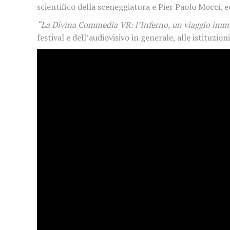
scientifico della sceneggiatura e Pier Paolo Mocci,
“La Divina Commedia VR: l’Inferno, un viaggio imm
festival e dell’audiovisivo in generale, alle istituzion