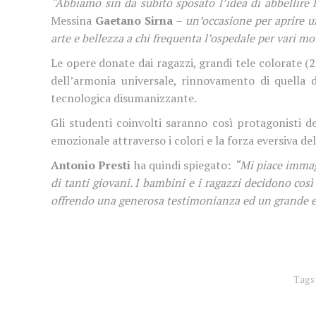
“
Abbiamo sin da subito sposato l’idea di abbellire 
Messina
Gaetano Sirna
–
un’occasione per aprire un
arte e bellezza a chi frequenta l’ospedale per vari mot
Le opere donate dai ragazzi, grandi tele colorate (
dell’armonia universale, rinnovamento di quella d
tecnologica disumanizzante.
Gli studenti coinvolti saranno così protagonisti 
emozionale attraverso i colori e la forza eversiva d
Antonio Presti
ha quindi spiegato
:
“Mi piace immagi
di tanti giovani. I bambini e i ragazzi decidono cos
offrendo una generosa testimonianza ed un grande ese
Tags