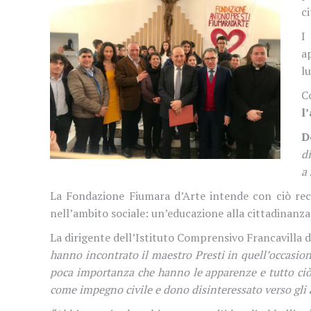
c
I
a
l
C
l
D
d
a
La Fondazione Fiumara d’Arte intende con ciò rec
nell’ambito sociale: un’educazione alla cittadinanza
La dirigente dell’Istituto Comprensivo Francavilla di
hanno incontrato il maestro Presti in quell’occasion
poca importanza che hanno le apparenze e tutto ciò c
come impegno civile e dono disinteressato verso gli al