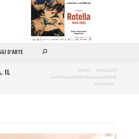
IONI
APPUNTAMENTI
VIAGGI D’ARTE
Cerca:
GGI D’ARTE
Cerca:
 IL
Tu sei qui:
HOME
ATTUALITÀ
LA FONDAZIONE FIUMARA D’ARTE
INCONTRA…