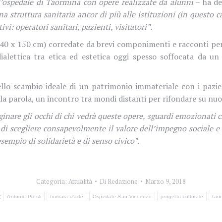
l’ospedale di Taormina con opere realizzate da alunni
– ha det
a struttura sanitaria ancor di più alle istituzioni (in questo 
ivi: operatori sanitari, pazienti, visitatori”.
240 x 150 cm) corredate da brevi componimenti e racconti per
ialettica tra etica ed estetica oggi spesso soffocata da un
dello scambio ideale di un patrimonio immateriale con i paz
ella parola, un incontro tra mondi distanti per rifondare su nuo
nare gli occhi di chi vedrà queste opere, sguardi emozionati che 
ì di scegliere consapevolmente il valore dell’impegno sociale e 
mpio di solidarietà e di senso civico”.
Categoria:
Attualità
Di
Redazione
Marzo 9, 2018
:
Antonio Presti
fiumara d'arte
Ospedale San Vincenzo
progetto culturale
tao