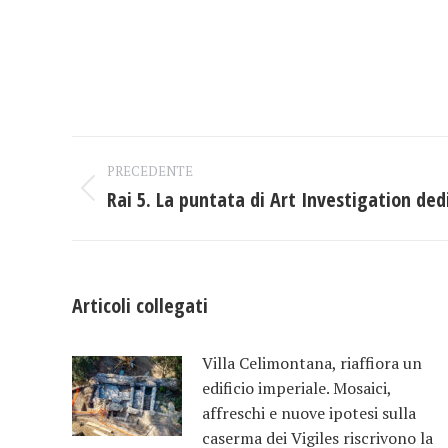
Naviga
PRECEDENTE
tra
Rai 5. La puntata di Art Investigation de
Post
precedente:
i
post
Articoli collegati
Villa Celimontana, riaffiora un
edificio imperiale. Mosaici,
affreschi e nuove ipotesi sulla
caserma dei Vigiles riscrivono la