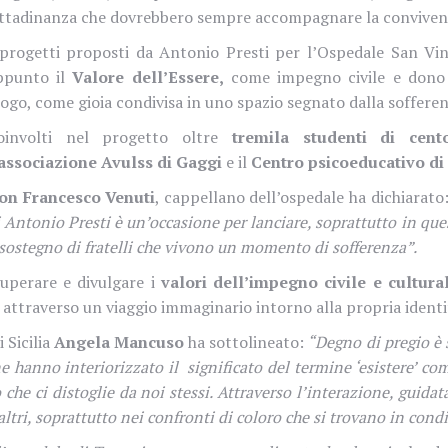
ittadinanza che dovrebbero sempre accompagnare la convivenza 
 progetti proposti da Antonio Presti per l’Ospedale San Vin
ppunto il
Valore dell’Essere,
come impegno civile e dono d
uogo, come gioia condivisa in uno spazio segnato dalla sofferen
oinvolti nel progetto oltre
tremila studenti di cent
’associazione Avulss di Gaggi
e il
Centro psicoeducativo di
on Francesco Venuti
, cappellano dell’ospedale ha dichiarato
i Antonio Presti è un’occasione per lanciare, soprattutto in qu
 sostegno di fratelli che vivono un momento di sofferenza”.
uperare e divulgare i
valori dell’impegno civile e cultura
 attraverso un viaggio immaginario intorno alla propria ident
 Sicilia
Angela Mancuso
ha sottolineato:
“Degno di pregio è 
e hanno interiorizzato il significato del termine ‘esistere’ 
he ci distoglie da noi stessi. Attraverso l’interazione, guida
tri, soprattutto nei confronti di coloro che si trovano in condi