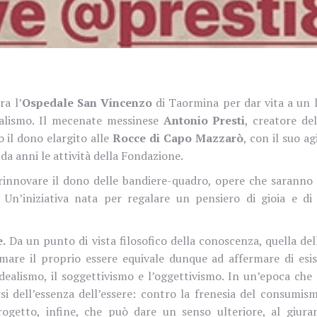
ra l’
Ospedale San Vincenzo
di Taormina per dar vita a un 
dualismo. Il mecenate messinese
Antonio Presti
, creatore de
o il dono elargito alle
Rocce
di Capo Mazzarò
, con il suo a
da anni le attività della Fondazione.
 a rinnovare il dono delle bandiere-quadro, opere che sarann
 Un’iniziativa nata per regalare un pensiero di gioia e di
e.
Da un punto di vista filosofico della conoscenza, quella del
rmare il proprio essere equivale dunque ad affermare di esis
dealismo, il soggettivismo e l’oggettivismo. In un’epoca che
si dell’essenza dell’essere: contro la frenesia del consumism
rogetto, infine, che può dare un senso ulteriore, al giur