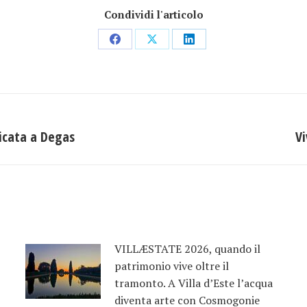
Condividi l'articolo
Condividi
Condividi
Condividi
su
su
su
Facebook
X
LinkedIn
dicata a Degas
Vi
Prossimo
post:
VILLÆSTATE 2026, quando il
patrimonio vive oltre il
tramonto. A Villa d’Este l’acqua
diventa arte con Cosmogonie