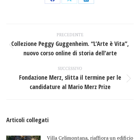
Condividi
Condividi
Condividi
su
su
su
Facebook
X
LinkedIn
Naviga
PRECEDENTE
tra
Collezione Peggy Guggenheim. “L’Arte è Vita”,
Post
nuovo corso online di storia dell’arte
i
precedente:
post
SUCCESSIVO
Fondazione Merz, slitta il termine per le
Prossimo
candidature al Mario Merz Prize
post:
Articoli collegati
Villa Celimontana, riaffiora un edificio