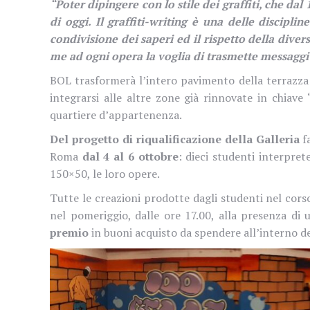
“Poter dipingere con lo stile dei graffiti, che da
di oggi. Il graffiti-writing è una delle discipli
condivisione dei saperi ed il rispetto della diver
me ad ogni opera la voglia di trasmette messaggi 
BOL trasformerà l’intero pavimento della terrazza d
integrarsi alle altre zone già rinnovate in chiave
quartiere d’appartenenza.
Del progetto di riqualificazione della Galleria
f
Roma
dal 4 al 6 ottobre
: dieci studenti interpre
150×50, le loro opere.
Tutte le creazioni prodotte dagli studenti nel corso
nel pomeriggio, dalle ore 17.00, alla presenza di 
premio
in buoni acquisto da spendere all’interno de