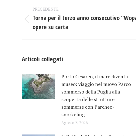
Naviga
PRECEDENTE
tra
Torna per il terzo anno consecutivo “Wopar
Post
opere su carta
i
precedente:
post
Articoli collegati
Porto Cesareo, il mare diventa
museo: viaggio nel nuovo Parco
sommerso della Puglia alla
scoperta delle strutture
sommerse con l’archeo-
snorkeling
Agosto 3, 2026