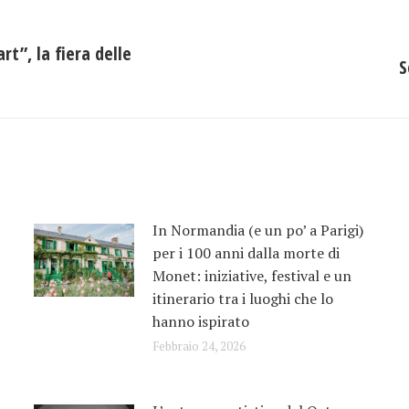
t”, la fiera delle
S
Prossimo
post:
In Normandia (e un po’ a Parigi)
per i 100 anni dalla morte di
Monet: iniziative, festival e un
itinerario tra i luoghi che lo
hanno ispirato
Febbraio 24, 2026