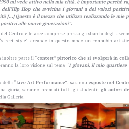
l 1990 mi vede attivo nella mia città, è importante perché ra
ne dell’Hip Hop che avvicina i giovani a dei valori positiv
sità […] Questo è il mezzo che utilizzo realizzando le mie p
positivi alle nuove generazioni”.
el Centro e le aree comprese presso gli sbarchi degli ascens
 “street style”, creando in questo modo un connubio artisti
a inoltre parte il “
contest” pittorico che si svolgerà in col
teranno la loro visione sul tema
“I giovani, il mio quartiere 
 della “
Live Art Performance”
, saranno
esposte nel Centr
una giuria, saranno premiati tutti gli studenti;
gli autori d
lla Galleria.