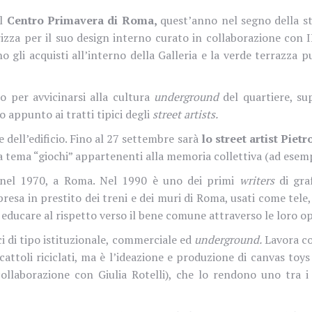
l
Centro Primavera di Roma,
quest’anno nel segno della st
zza per il suo design interno curato in collaborazione con IE
 gli acquisti all’interno della Galleria e la verde terrazza pu
o per avvicinarsi alla
cultura
underground
del quartiere, su
o appunto ai tratti tipici degli
street artists.
 dell’edificio. Fino al 27 settembre sarà
lo street artist Piet
 tema “giochi” appartenenti alla memoria collettiva (ad esem
e nel 1970, a Roma. Nel 1990 è uno dei primi
writers
di graf
resa in prestito dei treni e dei muri di Roma, usati come tele, 
 educare al rispetto verso il bene comune attraverso le loro o
i di tipo istituzionale, commerciale ed
underground.
Lavora co
attoli riciclati, ma è l’ideazione e produzione di canvas toys i
ollaborazione con Giulia Rotelli), che lo rendono uno tra i