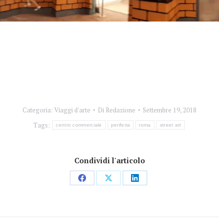
Categoria:
Viaggi d'arte
Di
Redazione
Settembre 19, 2018
Tags:
centro commerciale
periferia
roma
street art
Condividi l'articolo
Condividi
Condividi
Condividi
su
su
su
Facebook
X
LinkedIn