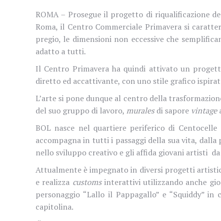
ROMA – Prosegue il progetto di riqualificazione de
Roma, il Centro Commerciale Primavera si caratteri
pregio, le dimensioni non eccessive che semplificano
adatto a tutti.
Il Centro Primavera ha quindi attivato un progett
diretto ed accattivante, con uno stile grafico ispirat
L’arte si pone dunque al
centro della trasformazione
del suo gruppo di lavoro,
murales
di sapore
vintage
a
BOL
nasce nel quartiere periferico di Centocell
accompagna in tutti i passaggi della sua vita, dalla p
nello sviluppo creativo e gli affida giovani artisti
da
Attualmente è impegnato in diversi progetti artistic
e realizza
customs
interattivi utilizzando anche gioc
personaggio “Lallo il Pappagallo” e “Squiddy” in c
capitolina.