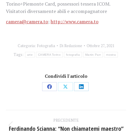
Torino+Piemonte Card, possessori tessera ICOM.
Visitatori diversamente abili e accompagnatore
camera@camera.to
;
http://www.camera.to
Categoria:
Fotografia
Di
Redazione
Ottobre 27, 2021
Tags:
arte
CAMERA Torino
fotografia
Martin Parr
mostra
Condividi l'articolo
Condividi
Condividi
Condividi
su
su
su
Facebook
X
LinkedIn
Naviga
PRECEDENTE
tra
Ferdinando Scianna: “Non chiamatemi maestro”
Post