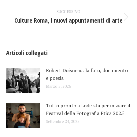
precedente:
i
SUCCESSIVO
Culture Roma, i nuovi appuntamenti di arte
post
Prossimo
post:
Articoli collegati
Robert Doisneau: la foto, documento
e poesia
Marzo 5, 2026
Tutto pronto a Lodi: sta per iniziare il
Festival della Fotografia Etica 2025
Settembre 24, 2025