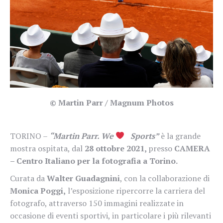
© Martin Parr / Magnum Photos
TORINO –
“Martin Parr. We
Sports”
è la grande
mostra ospitata, dal
28 ottobre 2021,
presso
CAMERA
– Centro Italiano per la fotografia a Torino.
Curata da
Walter Guadagnini
, con la collaborazione di
Monica Poggi,
l’esposizione ripercorre la carriera del
fotografo, attraverso 150 immagini realizzate in
occasione di eventi sportivi, in particolare i più rilevanti