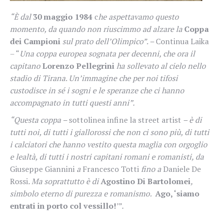
“È dal
30 maggio 1984
c
he aspettavamo questo
momento, da quando non riuscimmo ad alzare la
Coppa
dei Campioni
sul prato dell’Olimpico”. –
Continua Laika
– “
Una coppa europea sognata per decenni, che ora il
capitano
Lorenzo Pellegrini
ha sollevato al cielo nello
stadio di Tirana. Un’immagine che per noi tifosi
custodisce in sé i sogni e le speranze che ci hanno
accompagnato in tutti questi anni”.
“Questa coppa –
sottolinea infine la street artist
– è di
tutti noi, di tutti i giallorossi che non ci sono più, di tutti
i calciatori che hanno vestito questa maglia con orgoglio
e lealtà, di tutti i nostri capitani romani e romanisti, da
Giuseppe Giannini
a
Francesco Totti
fino a
Daniele De
Rossi
. Ma soprattutto è di
Agostino Di Bartolomei
,
simbolo eterno di purezza e romanismo.
Ago, ‘siamo
entrati in porto col vessillo!
’”.