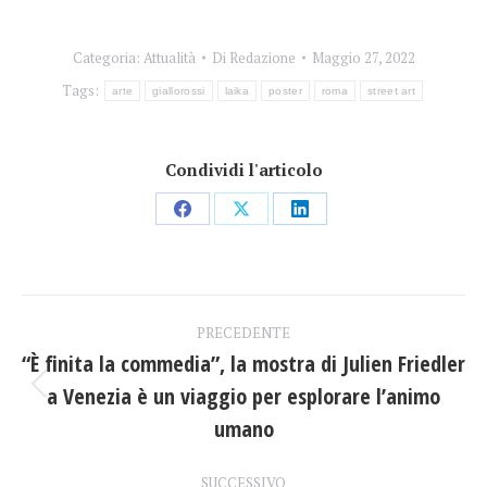
Categoria:
Attualità
Di
Redazione
Maggio 27, 2022
Tags:
arte
giallorossi
laika
poster
roma
street art
Condividi l'articolo
Condividi
Condividi
Condividi
su
su
su
Facebook
X
LinkedIn
Naviga
PRECEDENTE
tra
“È finita la commedia”, la mostra di Julien Friedler
a Venezia è un viaggio per esplorare l’animo
Post
i
precedente:
umano
post
SUCCESSIVO