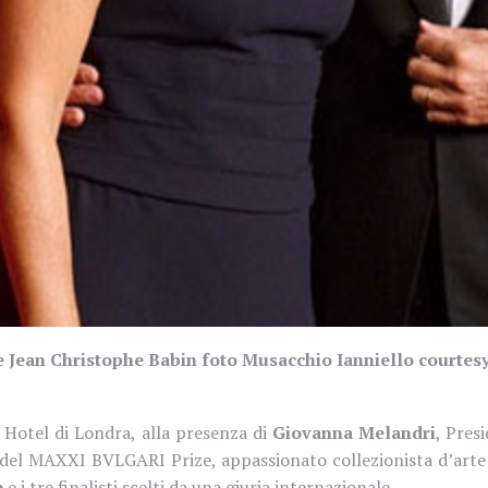
 Jean Christophe Babin foto Musacchio Ianniello court
i Hotel di Londra, alla presenza
di
Giovanna Melandri
, Pres
 del MAXXI BVLGARI Prize, appassionato collezionista d’arte 
e
e i tre finalisti scelti da una giuria internazionale.