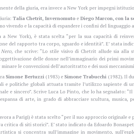
ente della giuria, era invece a New York per impegni istituzio
giuria:
Talia Chetrit, Invernomuto
e
Diego Marcon, con la s
vivendo e la capacità di espandere i confini del linguaggio ar
a New York), è stata scelta “per la sua capacità di reinve
one del rapporto tra corpo, sguardo e identità”. E’ stata indi
Nero,
che scrive: “Lo stile visivo di Chetrit allude sia alla 
l’oggettivazione delle donne nell’immaginario dei primi movime
per minare le convenzioni dell’autoritratto e dei suoi meccanismi
tra
Simone Bertuzzi
(1983) e
Simone Trabucchi
(1982). Il d
iali e politiche globali attuata tramite l’utilizzo sapiente di
ale e sincero”. Scrive Luca Lo Pinto, che lo ha segnalato: “I
espansa di arte, in grado di abbracciare scultura, musica,
avora a Parigi) è stata scelto “per il suo approccio originale e
a critica di siti storici”. E’ stato indicato da Edoardo Bonaspett
 artistica si concentra sull’immagine in movimento, sull’esp