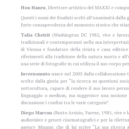
Hou Hanru
, Direttore artistico del MAXXI e compon
Questi i nomi dei finalisti scelti all’unanimità dalla 
forte consapevolezza del momento storico che stiamo 
Talia Chetrit
(Washington DC 1982, vive e lavora 
tradizionali e contemporanei nella sua interpretazi
di Vienna e fondatore della rivista e casa editrice
riferimenti alla tradizione della natura morta e al
una serie di fotografie in cui utilizza il suo corpo 
Invernomuto
nasce nel 2003 dalla collaborazione 
scelto dalla giuria per “la ricerca su questioni soc
sottocultura, capace di rendere il suo lavoro person
linguaggio o medium, ma suggerisce una nozione 
discussione i confini tra le varie categorie”.
Diego Marcon
(Busto Arsizio, Varese, 1985, vive e l
audiovisive e generi cinematografici e per la rilettur
agency
Mousse,
che di lui scrive “La sua ricerca