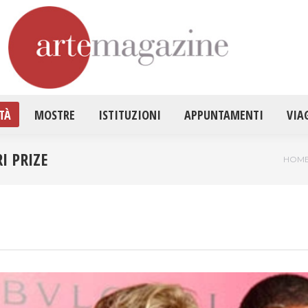
HOME
ATTUALITÀ
MOSTRE
ISTITUZ
TÀ
MOSTRE
ISTITUZIONI
APPUNTAMENTI
VIA
I PRIZE
Tu se
HOM