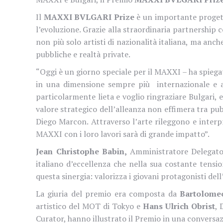
Il
MAXXI BVLGARI Prize
è un importante progett
l’evoluzione. Grazie alla straordinaria partnership c
non più solo artisti di nazionalità italiana, ma anch
pubbliche e realtà private.
“Oggi è un giorno speciale per il MAXXI – ha spieg
in una dimensione sempre più
internazionale e a
particolarmente lieta e voglio ringraziare Bulgari, 
valore strategico dell’alleanza non effimera tra pu
Diego Marcon. Attraverso l’arte rileggono e inter
MAXXI con i loro lavori sarà di grande impatto”.
Jean Christophe Babin,
Amministratore Delegato
italiano d’eccellenza che nella sua costante tensi
questa sinergia: valorizza i giovani protagonisti del
La giuria del premio era composta da
Bartolome
artistico del MOT di Tokyo e
Hans Ulrich Obrist
, 
Curator, hanno illustrato il Premio in una conversaz