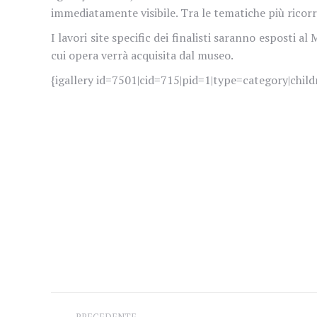
immediatamente visibile. Tra le tematiche più ricorren
I lavori site specific dei finalisti saranno esposti
cui opera verrà acquisita dal museo.
{igallery id=7501|cid=715|pid=1|type=category|child
Naviga
PRECEDENTE