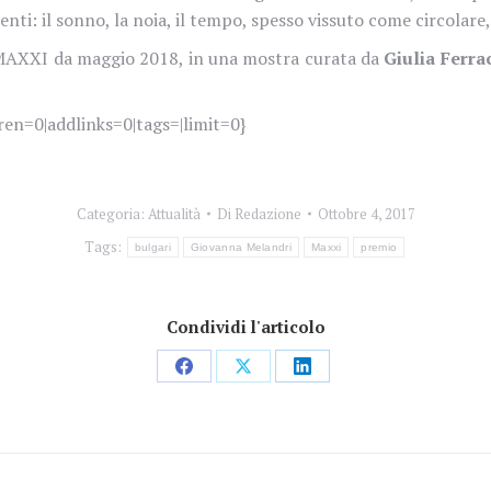
ti: il sonno, la noia, il tempo, spesso vissuto come circolare, 
 al MAXXI da maggio 2018, in una mostra curata da
Giulia Ferra
ren=0|addlinks=0|tags=|limit=0}
Categoria:
Attualità
Di
Redazione
Ottobre 4, 2017
Tags:
bulgari
Giovanna Melandri
Maxxi
premio
Condividi l'articolo
Condividi
Condividi
Condividi
su
su
su
Facebook
X
LinkedIn