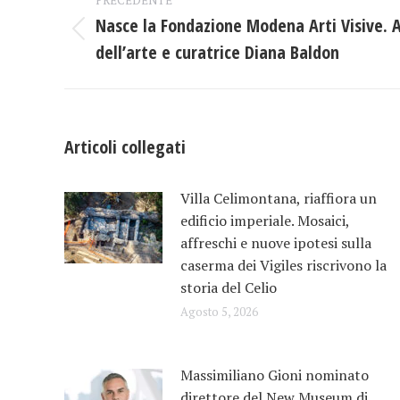
tra
Nasce la Fondazione Modena Arti Visive. Al
Post
dell’arte e curatrice Diana Baldon
i
precedente:
post
Articoli collegati
Villa Celimontana, riaffiora un
edificio imperiale. Mosaici,
affreschi e nuove ipotesi sulla
caserma dei Vigiles riscrivono la
storia del Celio
Agosto 5, 2026
Massimiliano Gioni nominato
direttore del New Museum di