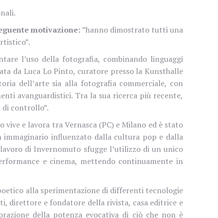
nali.
eguente motivazione:
”hanno dimostrato tutti una
tistico”.
ntare l’uso della fotografia, combinando linguaggi
cata da Luca Lo Pinto, curatore presso la Kunsthalle
storia dell’arte sia alla fotografia commerciale, con
nti avanguardistici. Tra la sua ricerca più recente,
 di controllo”.
uo vive e lavora tra Vernasca (PC) e Milano ed è stato
 un immaginario influenzato dalla cultura pop e dalla
l lavoro di Invernomuto sfugge l’utilizzo di un unico
 performance e cinema, mettendo continuamente in
 poetico alla sperimentazione di differenti tecnologie
i, direttore e fondatore della rivista, casa editrice e
lorazione della potenza evocativa di ciò che non è