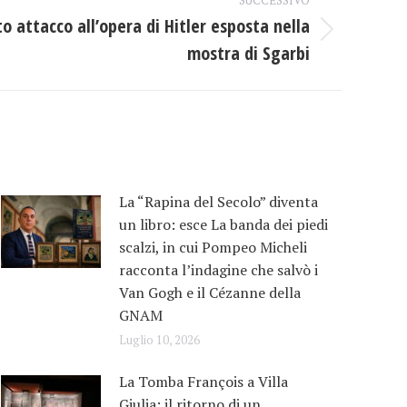
o attacco all’opera di Hitler esposta nella
mostra di Sgarbi
La “Rapina del Secolo” diventa
un libro: esce La banda dei piedi
scalzi, in cui Pompeo Micheli
racconta l’indagine che salvò i
Van Gogh e il Cézanne della
GNAM
Luglio 10, 2026
La Tomba François a Villa
Giulia: il ritorno di un