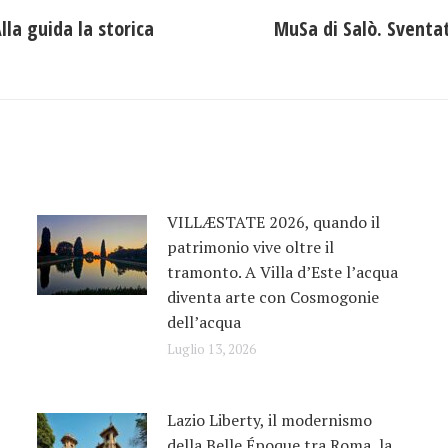
la guida la storica
MuSa di Salò. Sventat
Prossimo
post:
VILLÆSTATE 2026, quando il
patrimonio vive oltre il
tramonto. A Villa d’Este l’acqua
diventa arte con Cosmogonie
dell’acqua
Luglio 13, 2026
Lazio Liberty, il modernismo
della Belle Époque tra Roma, la