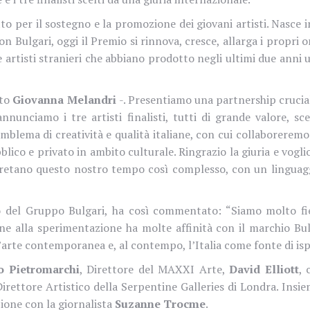
o per il sostegno e la promozione dei giovani artisti. Nasce
on Bulgari, oggi il Premio si rinnova, cresce, allarga i propri 
e artisti stranieri che abbiano prodotto negli ultimi due anni 
ato
Giovanna Melandri
-. Presentiamo una partnership crucia
nnunciamo i tre artisti finalisti, tutti di grande valore, sc
emblema di creatività e qualità italiane, con cui collaborerem
bblico e privato in ambito culturale. Ringrazio la giuria e vo
pretano questo nostro tempo così complesso, con un linguagg
 del Gruppo Bulgari,
ha così commentato: “Siamo molto fie
one alla sperimentazione ha molte affinità con il marchio Bu
l’arte contemporanea e, al contempo, l’Italia come fonte di isp
o Pietromarchi
, Direttore del MAXXI Arte,
David Elliott
, 
Direttore Artistico della Serpentine Galleries di Londra. Insi
ione con la giornalista
Suzanne Trocme
.