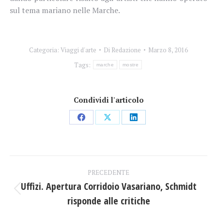
sul tema mariano nelle Marche.
Categoria:
Viaggi d'arte
Di
Redazione
Marzo 8, 2016
Tags:
marche
mostre
Condividi l'articolo
Condividi
Condividi
Condividi
su
su
su
Facebook
X
LinkedIn
Naviga
PRECEDENTE
tra
Uffizi. Apertura Corridoio Vasariano, Schmidt
Post
risponde alle critiche
i
precedente: