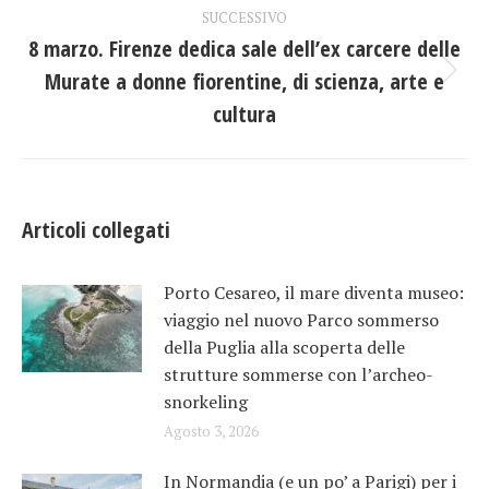
post
SUCCESSIVO
8 marzo. Firenze dedica sale dell’ex carcere delle
Murate a donne fiorentine, di scienza, arte e
Prossimo
post:
cultura
Articoli collegati
Porto Cesareo, il mare diventa museo:
viaggio nel nuovo Parco sommerso
della Puglia alla scoperta delle
strutture sommerse con l’archeo-
snorkeling
Agosto 3, 2026
In Normandia (e un po’ a Parigi) per i