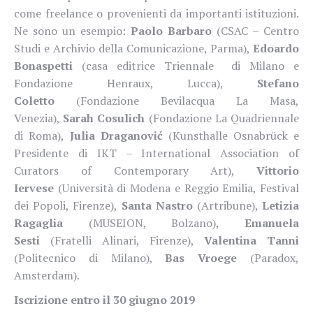
come freelance o provenienti da importanti istituzioni.
Ne sono un esempio:
Paolo Barbaro
(CSAC – Centro
Studi e Archivio della Comunicazione, Parma),
Edoardo
Bonaspetti
(casa editrice Triennale di Milano e
Fondazione Henraux, Lucca),
Stefano
Coletto
(Fondazione Bevilacqua La Masa,
Venezia),
Sarah Cosulich
(Fondazione La Quadriennale
di Roma),
Julia Draganović
(Kunsthalle Osnabrück e
Presidente di IKT – International Association of
Curators of Contemporary Art),
Vittorio
Iervese
(Università di Modena e Reggio Emilia, Festival
dei Popoli, Firenze),
Santa Nastro
(Artribune),
Letizia
Ragaglia
(MUSEION, Bolzano),
Emanuela
Sesti
(Fratelli Alinari, Firenze),
Valentina Tanni
(Politecnico di Milano),
Bas Vroege
(Paradox,
Amsterdam).
Iscrizione entro il 30 giugno 2019