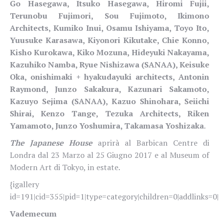
Go Hasegawa, Itsuko Hasegawa, Hiromi Fujii,
Terunobu Fujimori, Sou Fujimoto, Ikimono
Architects, Kumiko Inui, Osamu Ishiyama, Toyo Ito,
Yuusuke Karasawa, Kiyonori Kikutake, Chie Konno,
Kisho Kurokawa, Kiko Mozuna, Hideyuki Nakayama,
Kazuhiko Namba, Ryue Nishizawa (SANAA), Keisuke
Oka, onishimaki + hyakudayuki architects, Antonin
Raymond, Junzo Sakakura, Kazunari Sakamoto,
Kazuyo Sejima (SANAA), Kazuo Shinohara, Seiichi
Shirai, Kenzo Tange, Tezuka Architects, Riken
Yamamoto, Junzo Yoshumira, Takamasa Yoshizaka
.
The Japanese House
aprirà al Barbican Centre di
Londra dal 23 Marzo al 25 Giugno 2017 e al Museum of
Modern Art di Tokyo, in estate.
{igallery
id=191|cid=355|pid=1|type=category|children=0|addlinks=0|
Vademecum