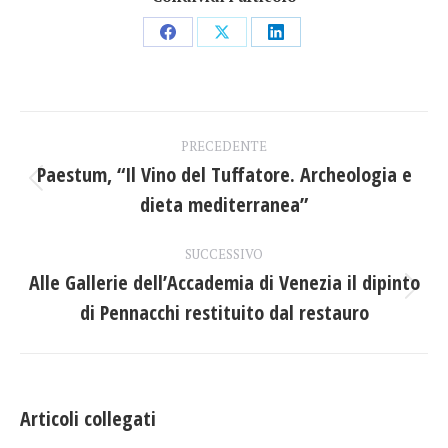
Condividi
Condividi
Condividi
su
su
su
Facebook
X
LinkedIn
Naviga
PRECEDENTE
tra
Paestum, “Il Vino del Tuffatore. Archeologia e
Post
dieta mediterranea”
i
precedente:
post
SUCCESSIVO
Alle Gallerie dell’Accademia di Venezia il dipinto
Prossimo
di Pennacchi restituito dal restauro
post:
Articoli collegati