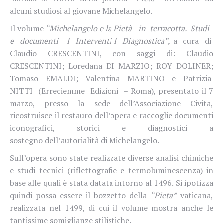
alcuni studiosi al giovane Michelangelo.
Il volume
“Michelangelo e la Pietà
in
terracotta.
Studi
e
documenti
l
Interventi
l
Diagnostica”,
a
cura
di
Claudio CRESCENTINI, con saggi di: Claudio
CRESCENTINI; Loredana DI MARZIO; ROY DOLINER;
Tomaso
EMALDI;
Valentina
MARTINO
e
Patrizia
NITTI
(Erreciemme
Edizioni
– Roma), presentato il 7
marzo, presso la sede dell’Associazione Civita,
ricostruisce il restauro dell’opera e raccoglie documenti
iconografici, storici e diagnostici a
sostegno
dell’autorialità di Michelangelo.
Sull’opera sono state realizzate diverse analisi chimiche
e studi tecnici (riflettografie e termoluminescenza) in
base alle quali è stata datata intorno al 1496.
Si ipotizza
quindi possa essere il bozzetto della
“Pieta”
vaticana,
realizzata nel 1499, di cui il volume mostra anche le
tantissime somiglianze stilistiche.