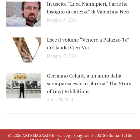
In uscita “Luca Nannipieri, l’arte ha
bisogno di carezze” di Valentina Neri
Maggio 19, 2021
Esce il volume “Venere a Palazzo Te”
di Claudia Cieri Via
Maggio 13, 2021
Germano Celant, a un anno dalla
scomparsa esce in libreria “The Story
of (my) Exhibitions”
Aprile 30, 2021
© 2026 ARTEMAGAZINE - via degli Spagnoli, 24 00186 Roma - tel 06