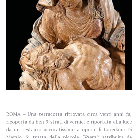
ROMA – Una terracotta ritrovata circa venti anni fa,
ricoperta da ben 9 strati di vernici e riportata alla luce
da un restauro accuratissimo a opera di Loredana Di
Marzio. Si tratta della piccola
“
Pieta’’
attribuita da