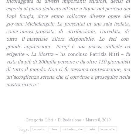
Incoraggiata da diversi importanti studiosi, decisi di
esporla al piano dedicato all’arte a Roma nel periodo dei
Papi Borgia, dove erano collocate diverse opere del
giovane Michelangelo. La presentai in una sala isolata,
come nuova proposta
di
attribuzione,
corredata
di
tutto
il materiale
allora
disponibile.
Lo
feci
con
grande apprensione- Parigi è una piazza difficile ed
esigente
-.
La Mostra
– ha concluso Patrizia Nitti –
fu
vista da più di 200mila persone e da oltre 150 giornalisti
di tutto il mondo. Non ci fu nessuna contestazione, ma
un’accoglienza serena che ci convinse a proseguire nella
nostra ricerca.”
Categoria:
Libri
Di
Redazione
Marzo 8, 2019
Tags:
bozzetto
libro
michelangelo
pietà
terracotta