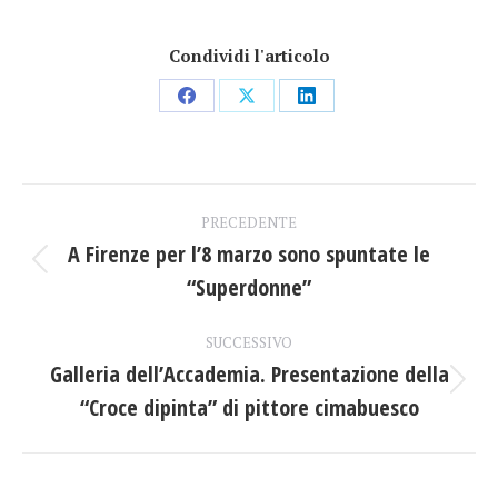
Condividi l'articolo
Condividi
Condividi
Condividi
su
su
su
Facebook
X
LinkedIn
Naviga
PRECEDENTE
tra
A Firenze per l’8 marzo sono spuntate le
Post
“Superdonne”
i
precedente:
post
SUCCESSIVO
Galleria dell’Accademia. Presentazione della
Prossimo
“Croce dipinta” di pittore cimabuesco
post: