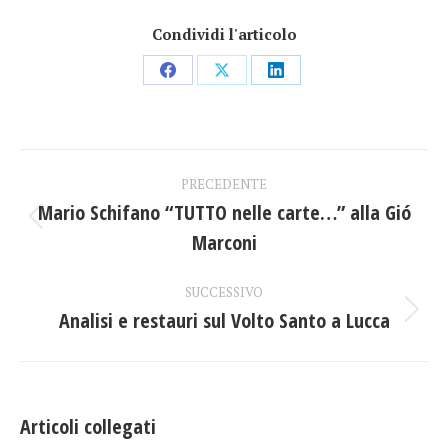
Condividi l'articolo
Condividi
Condividi
Condividi
su
su
su
Facebook
X
LinkedIn
Naviga
PRECEDENTE
tra
Mario Schifano “TUTTO nelle carte…” alla Gió
Post
Marconi
i
precedente:
post
SUCCESSIVO
Analisi e restauri sul Volto Santo a Lucca
Prossimo
post:
Articoli collegati