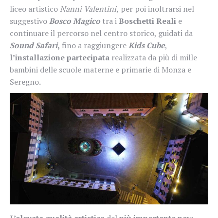
liceo artistico
Nanni Valentini,
per poi inoltrarsi nel
suggestivo
Bosco Magico
tra i
Boschetti Reali
e
continuare il percorso nel centro storico, guidati da
Sound Safari
,
fino a raggiungere
Kids Cube
,
l’installazione partecipata
realizzata da più di mille
bambini delle scuole materne e primarie di Monza e
Seregno
.