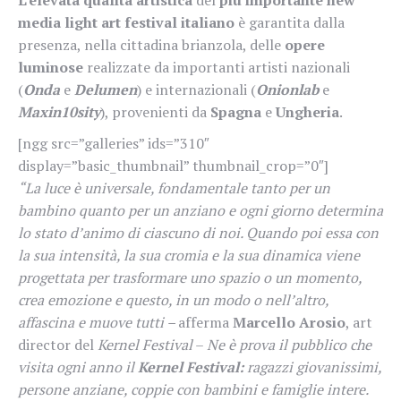
L’elevata qualità artistica
del
più importante
new
media light art festival italiano
è garantita dalla
presenza, nella cittadina brianzola, delle
opere
luminose
realizzate da importanti artisti nazionali
(
Onda
e
Delumen
) e internazionali (
Onionlab
e
Maxin10sity
), provenienti da
Spagna
e
Ungheria
.
[ngg src=”galleries” ids=”310″
display=”basic_thumbnail” thumbnail_crop=”0″]
“La luce è universale, fondamentale tanto per un
bambino quanto per un anziano e ogni giorno determina
lo stato d’animo di ciascuno di noi. Quando poi essa con
la sua intensità, la sua cromia e la sua dinamica viene
progettata per trasformare uno spazio o un momento,
crea emozione e questo, in un modo o nell’altro,
affascina e muove tutti –
afferma
Marcello Arosio
, art
director del
Kernel Festival
–
Ne è prova il pubblico che
visita ogni anno il
Kernel Festival:
ragazzi giovanissimi,
persone anziane, coppie con bambini e famiglie intere.