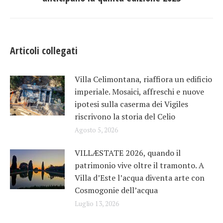
post:
Articoli collegati
Villa Celimontana, riaffiora un edificio
imperiale. Mosaici, affreschi e nuove
ipotesi sulla caserma dei Vigiles
riscrivono la storia del Celio
Agosto 5, 2026
VILLÆSTATE 2026, quando il
patrimonio vive oltre il tramonto. A
Villa d’Este l’acqua diventa arte con
Cosmogonie dell’acqua
Luglio 13, 2026