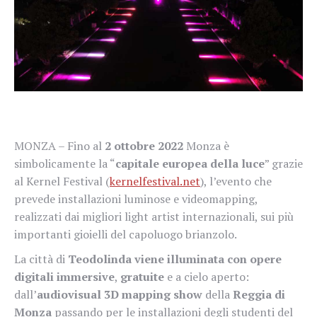
MONZA – Fino al
2 ottobre 2022
Monza è
simbolicamente la “
capitale europea della luce
” grazie
al Kernel Festival (
kernelfestival.net
), l’evento che
prevede installazioni luminose e videomapping,
realizzati dai migliori light artist internazionali, sui più
importanti gioielli del capoluogo brianzolo.
La città di
Teodolinda viene illuminata con opere
digitali immersive
,
gratuite
e a cielo aperto:
dall’
audiovisual 3D mapping show
della
Reggia di
Monza
passando per le installazioni degli studenti del