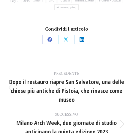
Tags:
appuntamenti
arte
festival
illuminazione
Kernel Festival
videomapping
Condividi l'articolo
Condividi
Condividi
Condividi
su
su
su
Facebook
X
LinkedIn
Naviga
PRECEDENTE
tra
Dopo il restauro riapre San Salvatore, una delle
chiese più antiche di Pistoia, che rinasce come
Post
i
precedente:
museo
post
SUCCESSIVO
Milano Arch Week, due giornate di studio
Prossimo
anticipano la quinta edizione 2023